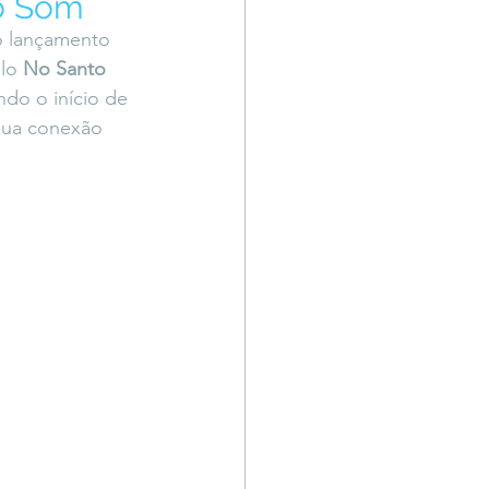
to Som
Território Livre
 o lançamento 
lo 
No Santo 
ndo o início de 
 sua conexão 