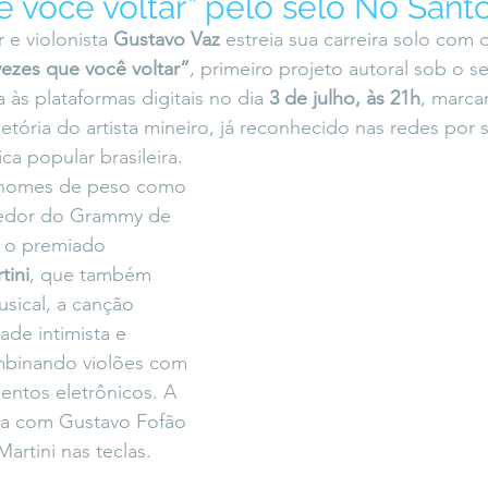
e você voltar” pelo selo No San
icaLara
#entrevista
Entre Palavras
Fora da Curva
 e violonista 
Gustavo Vaz
 estreia sua carreira solo com
vezes que você voltar”
, primeiro projeto autoral sob o se
 às plataformas digitais no dia 
3 de julho, às 21h
, marca
Saiba Direito
jetória do artista mineiro, já reconhecido nas redes por
a popular brasileira.
 nomes de peso como 
cedor do Grammy de 
 o premiado 
tini
, que também 
sical, a canção 
de intimista e 
binando violões com 
entos eletrônicos. A 
da com Gustavo Fofão 
Martini nas teclas.