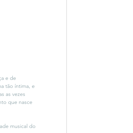
a e de 
a tão íntima, e 
s as vezes 
nto que nasce 
dade musical do 