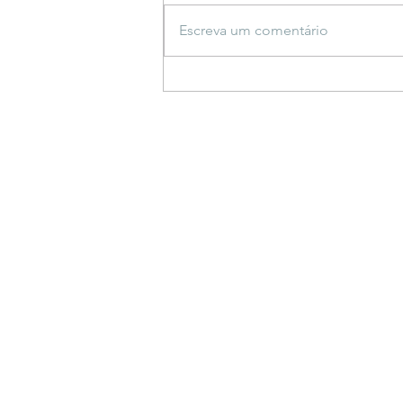
Escreva um comentário
Espetáculo inspirado em
saberes indígenas estreia
em Bonito e propõe
reflexão sobre a criação do
mundo