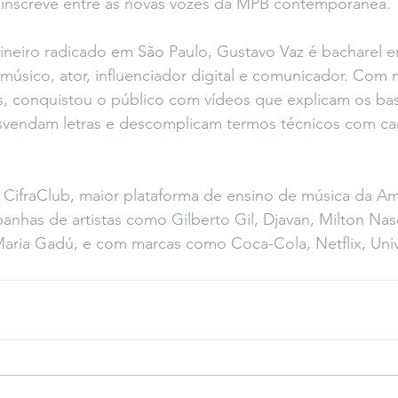
e inscreve entre as novas vozes da MPB contemporânea.
ineiro radicado em São Paulo, Gustavo Vaz é bacharel e
úsico, ator, influenciador digital e comunicador. Com m
s, conquistou o público com vídeos que explicam os bas
esvendam letras e descomplicam termos técnicos com ca
 CifraClub, maior plataforma de ensino de música da Amér
nhas de artistas como Gilberto Gil, Djavan, Milton Nas
Maria Gadú, e com marcas como Coca-Cola, Netflix, Univ