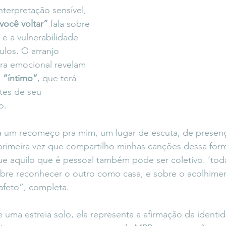
nterpretação sensível, 
você voltar”
 fala sobre 
e a vulnerabilidade 
ulos. O arranjo 
ra emocional revelam 
 
“íntimo”
, que terá 
tes de seu 
o.
a um recomeço pra mim, um lugar de escuta, de presenç
 primeira vez que compartilho minhas canções dessa form
e aquilo que é pessoal também pode ser coletivo. ‘toda
sobre reconhecer o outro como casa, e sobre o acolhime
afeto”, completa.
e uma estreia solo, ela representa a afirmação da identi