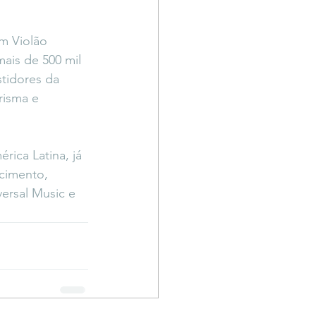
m Violão 
ais de 500 mil 
tidores da 
risma e 
ica Latina, já 
cimento, 
ersal Music e 