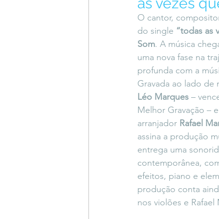
as vezes qu
Coluna do Vasques
#Descompl
O cantor, compositor
do single 
“todas as 
Som
. A música chega
Sessions
DESIMAGINAR
uma nova fase na tra
profunda com a músic
Gravada ao lado de
Léo Marques
 – ven
Melhor Gravação – e
arranjador 
Rafael Mar
assina a produção mu
entrega uma sonorida
contemporânea, com
efeitos, piano e elem
produção conta ain
nos violões e Rafael 