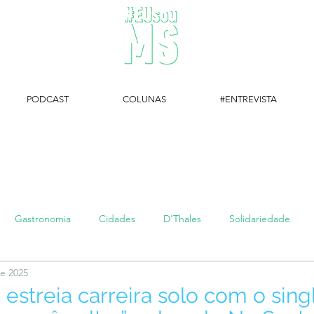
PODCAST
COLUNAS
#ENTREVISTA
#EUsouMS Entrevista: Descubra arte com a Galeria MEIA SETE
Gastronomia
Cidades
D'Thales
Solidariedade
de 2025
#setembroamarelo
Luke do Dia
Arq + Cine
#publi
estreia carreira solo com o sing