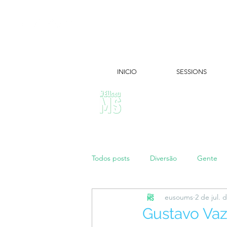
INICIO
SESSIONS
ÚLTIMAS NOTÍCIAS:
Todos posts
Diversão
Gente
eusoums
2 de jul. 
Papo de Mãe
#maratonei
Gustavo Vaz 