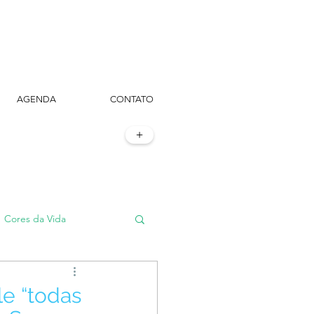
AGENDA
CONTATO
+
Cores da Vida
#TôemSampa, meu!
le “todas