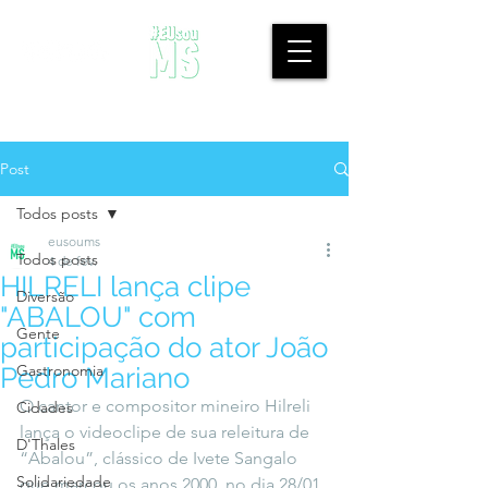
Post
Todos posts
eusoums
Todos posts
4 de fev.
HILRELI lança clipe
Diversão
"ABALOU" com
Gente
participação do ator João
Gastronomia
Pedro Mariano
O cantor e compositor mineiro Hilreli 
Cidades
lança o videoclipe de sua releitura de 
D'Thales
“Abalou”, clássico de Ivete Sangalo 
Solidariedade
que marcou os anos 2000, no dia 28/01, 