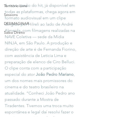
A nova versão do hit, já disponível em 
Território Livre
todas as plataformas, chega agora em 
Sessions
formato audiovisual em um clipe 
DESIMAGINAR
dirigido por Hilreli ao lado de André 
Almeida, com filmagens realizadas na 
Saiba Direito
NAVE Coletiva — sede da Mídia 
NINJA, em São Paulo. A produção e 
direção de arte é de Fernanda Fiorino, 
com assistência de Leticia Lima e 
preparação de elenco de Ciro Belluci. 
O clipe conta com a participação 
especial do ator 
João Pedro Mariano
, 
um dos nomes mais promissores do 
cinema e do teatro brasileiro na 
atualidade. “Conheci João Pedro ano 
passado durante a Mostra de 
Tiradentes. Tivemos uma troca muito 
espontânea e legal daí resolvi fazer o 