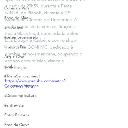
a partir da 23h59, durante a Festa 
Cores da Vida
NINJA, no PlanoB, durante a 29ª 
Papo de Mãe
Mostra de Cinema de Tiradentes. A 
noite conta ainda com as atrações: 
#maratonei
Festa Black Lab3, comandada pelos 
#setembroamarelo
DJs Dough e Rusbê, e com o show 
Luke do Dia
inédito de GONI MC, dedicado à 
cúmbia latino-americana, ocupando o 
Arq + Cine
espaço com música, dança e 
#publi
celebração.
#TôemSampa, meu!
https://www.youtube.com/watch?
Coluna do Vasques
v=r2CBzQLTYhQ
#DescomplicaLara
#entrevista
Entre Palavras
Fora da Curva