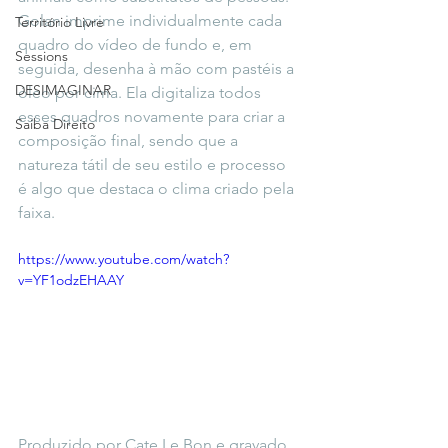
Golan imprime individualmente cada 
Território Livre
quadro do vídeo de fundo e, em 
Sessions
seguida, desenha à mão com pastéis a 
DESIMAGINAR
óleo por cima. Ela digitaliza todos 
esses quadros novamente para criar a 
Saiba Direito
composição final, sendo que a 
natureza tátil de seu estilo e processo 
é algo que destaca o clima criado pela 
faixa.
https://www.youtube.com/watch?
v=YF1odzEHAAY
Produzido por Cate Le Bon e gravado 