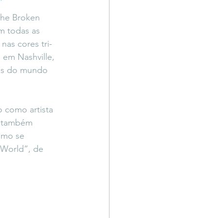
”
Território Livre
the Broken 
m todas as 
nas cores tri-
 em Nashville, 
tes do mundo 
 como artista 
e também 
imo se 
 World”, de 