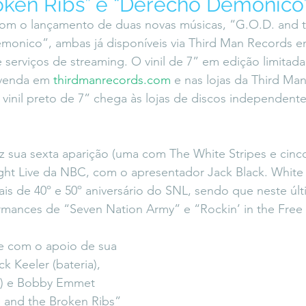
ken Ribs” e “Derecho Demonico
icaLara
#entrevista
Entre Palavras
Fora da Curva
com o lançamento de duas novas músicas, “G.O.D. and 
monico”, ambas já disponíveis via Third Man Records e
e serviços de streaming. O vinil de 7” em edição limitada 
Saiba Direito
 venda em 
thirdmanrecords.com
 e nas lojas da Third Man
 vinil preto de 7” chega às lojas de discos independen
 sua sexta aparição (uma com The White Stripes e cinco
ight Live da NBC, com o apresentador Jack Black. Whit
is de 40º e 50º aniversário do SNL, sendo que neste últ
mances de “Seven Nation Army” e “Rockin’ in the Free
e com o apoio de sua 
ck Keeler (bateria), 
o) e Bobby Emmet 
. and the Broken Ribs” 