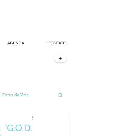
AGENDA
CONTATO
+
Cores da Vida
#TôemSampa, meu!
 “G.O.D.