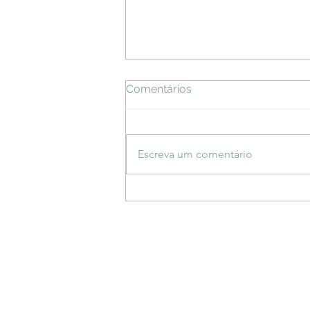
Comentários
Escreva um comentário
Espetáculo inspirado em
saberes indígenas estreia
em Bonito e propõe
reflexão sobre a criação do
mundo