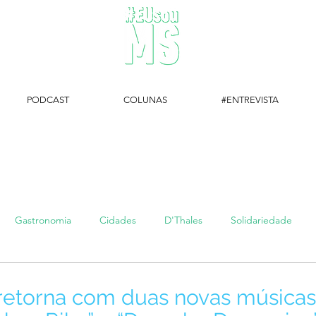
PODCAST
COLUNAS
#ENTREVISTA
#EUsouMS Entrevista: Descubra arte com a Galeria MEIA SETE
Gastronomia
Cidades
D'Thales
Solidariedade
#setembroamarelo
Luke do Dia
Arq + Cine
#publi
retorna com duas novas músicas: