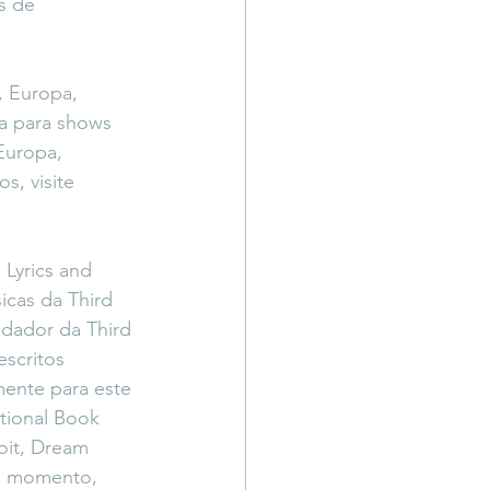
s de 
, Europa, 
a para shows 
Europa, 
s, visite 
 Lyrics and 
ísicas da Third 
ndador da Third 
scritos 
mente para este 
tional Book 
oit, Dream 
o momento, 