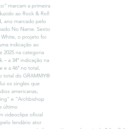
o” marcam a primeira 
uzido ao Rock & Roll 
4, ano marcado pelo 
mado No Name. Sexto 
White, o projeto foi 
ma indicação ao 
2025 na categoria 
 – a 34ª indicação na 
 e a 46ª no total, 
 no total do GRAMMY® 
ui os singles que 
dios americanas, 
ling” e “Archbishop 
 último 
videoclipe oficial 
 pelo lendário ator 