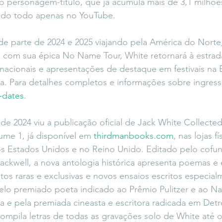
o personagem-título, que já acumula mais de 3,1 milhõe
ndo todo apenas no YouTube.
e parte de 2024 e 2025 viajando pela América do Norte
 com sua épica No Name Tour, White retornará à estrad
nacionais e apresentações de destaque em festivais na 
a. Para detalhes completos e informações sobre ingresso
r-dates
.
de 2024 viu a publicação oficial de Jack White Collected
ume 1, já disponível em 
thirdmanbooks.com
, nas lojas f
os Estados Unidos e no Reino Unido. Editado pelo cofu
ckwell, a nova antologia histórica apresenta poemas e e
otos raras e exclusivas e novos ensaios escritos especial
 pelo premiado poeta indicado ao Prêmio Pulitzer e ao Na
 e pela premiada cineasta e escritora radicada em Detr
pila letras de todas as gravações solo de White até 