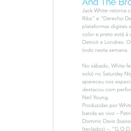
And The Bro
Coluna do Vasques
#Descompl
Jack White retorna 
Ribs” e “Derecho De
plataformas digitais 
Sessions
DESIMAGINAR
color e preto está à
Detroit e Londres. O
todo nesta semana.
No sábado, White fez
solo) no Saturday N
apareceu nos especia
destacou com perfor
Neil Young.
Produzidas por Whit
banda ao vivo – Patri
Dominic Davis (baix
(teclados) –, “G.O.D