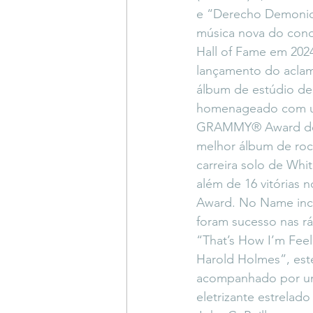
e “Derecho Demonic
música nova do cond
Hall of Fame em 202
lançamento do acla
álbum de estúdio de 
homenageado com u
GRAMMY® Award de 
melhor álbum de rock
carreira solo de White
além de 16 vitórias
Award. No Name incl
foram sucesso nas rá
“That’s How I’m Fee
Harold Holmes”, este
acompanhado por um 
eletrizante estrelado