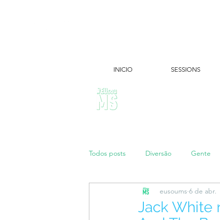
INICIO
SESSIONS
ÚLTIMAS NOTÍCIAS:
Todos posts
Diversão
Gente
eusoums
6 de abr.
Papo de Mãe
#maratonei
Jack White 