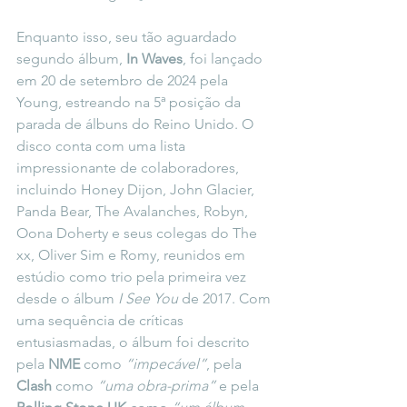
Enquanto isso, seu tão aguardado 
segundo álbum, 
In Waves
, foi lançado 
em 20 de setembro de 2024 pela 
Young, estreando na 5ª posição da 
parada de álbuns do Reino Unido. O 
disco conta com uma lista 
impressionante de colaboradores, 
incluindo Honey Dijon, John Glacier, 
Panda Bear, The Avalanches, Robyn, 
Oona Doherty e seus colegas do The 
xx, Oliver Sim e Romy, reunidos em 
estúdio como trio pela primeira vez 
desde o álbum 
I See You
 de 2017. Com 
uma sequência de críticas 
entusiasmadas, o álbum foi descrito 
pela 
NME
 como 
“impecável”
, pela 
Clash
 como 
“uma obra-prima”
 e pela 