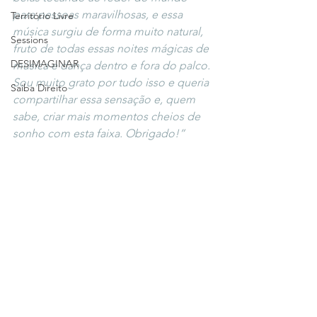
para pessoas maravilhosas, e essa 
Território Livre
música surgiu de forma muito natural, 
Sessions
fruto de todas essas noites mágicas de 
DESIMAGINAR
música e dança dentro e fora do palco. 
Sou muito grato por tudo isso e queria 
Saiba Direito
compartilhar essa sensação e, quem 
sabe, criar mais momentos cheios de 
sonho com esta faixa. Obrigado!”