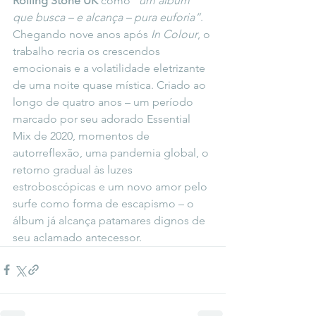
Rolling Stone UK
 como 
“um álbum 
que busca – e alcança – pura euforia”
. 
Chegando nove anos após 
In Colour
, o 
trabalho recria os crescendos 
emocionais e a volatilidade eletrizante 
de uma noite quase mística. Criado ao 
longo de quatro anos – um período 
marcado por seu adorado Essential 
Mix de 2020, momentos de 
autorreflexão, uma pandemia global, o 
retorno gradual às luzes 
estroboscópicas e um novo amor pelo 
surfe como forma de escapismo – o 
álbum já alcança patamares dignos de 
seu aclamado antecessor.