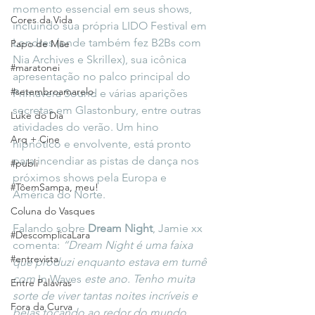
momento essencial em seus shows, 
Cores da Vida
incluindo sua própria LIDO Festival em 
Londres (onde também fez B2Bs com 
Papo de Mãe
Nia Archives e Skrillex), sua icônica 
#maratonei
apresentação no palco principal do 
#setembroamarelo
Primavera Sound e várias aparições 
secretas em Glastonbury, entre outras 
Luke do Dia
atividades do verão. Um hino 
Arq + Cine
hipnótico e envolvente, está pronto 
para incendiar as pistas de dança nos 
#publi
próximos shows pela Europa e 
#TôemSampa, meu!
América do Norte.
Coluna do Vasques
Falando sobre 
Dream Night
, Jamie xx 
#DescomplicaLara
comenta: 
“Dream Night é uma faixa 
#entrevista
que produzi enquanto estava em turnê 
com
 In Waves 
este ano. Tenho muita 
Entre Palavras
sorte de viver tantas noites incríveis e 
Fora da Curva
belas tocando ao redor do mundo 