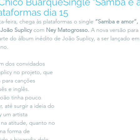
 Chico BuarqueSingle "Samba e 
icaLara
#entrevista
Entre Palavras
Fora da Curva
ataformas dia 15
ta-feira, chega às plataformas o single 
“Samba e amor”, 
 
João Suplicy
 com 
Ney Matogrosso.
 A nova versão para 
Saiba Direito
rte do álbum inédito de João Suplicy, a ser lançado em 
ino.
m dos convidados 
plicy no projeto, que 
 para canções 
s e inglês. 
oão tinha pouco 
 até surgir a ideia do 
 um artista 
 na atitude, quanto no 
 na forma de 
lido a biografia dele 