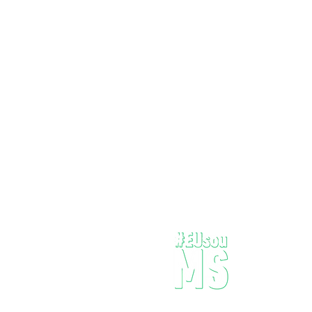
Onde dev
pergunta
todos qua
encontro 
Por isso 
Sugestã