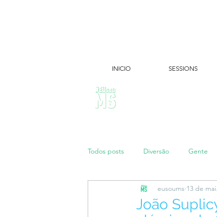
INICIO
SESSIONS
ÚLTIMAS NOTÍCIAS:
Todos posts
Diversão
Gente
eusoums
13 de mai
Papo de Mãe
#maratonei
João Suplic