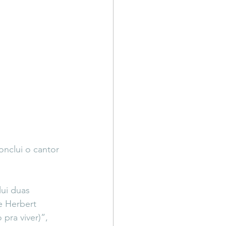
onclui o cantor 
ui duas 
e Herbert 
pra viver)”, 