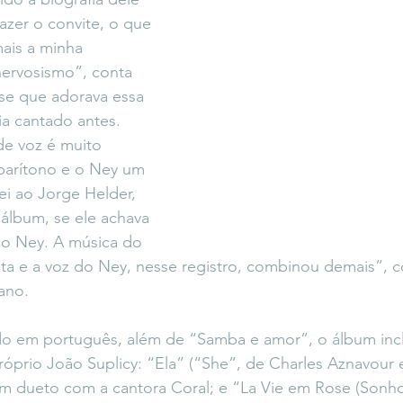
zer o convite, o que 
ais a minha 
ervosismo”, conta 
se que adorava essa 
a cantado antes. 
e voz é muito 
barítono e o Ney um 
ei ao Jorge Helder, 
álbum, se ele achava 
 o Ney. A música do 
sta e a voz do Ney, nesse registro, combinou demais”, c
ano.
do em português, além de “Samba e amor”, o álbum incl
próprio João Suplicy: “Ela” (“She”, de Charles Aznavour 
m dueto com a cantora Coral; e “La Vie em Rose (Sonho 