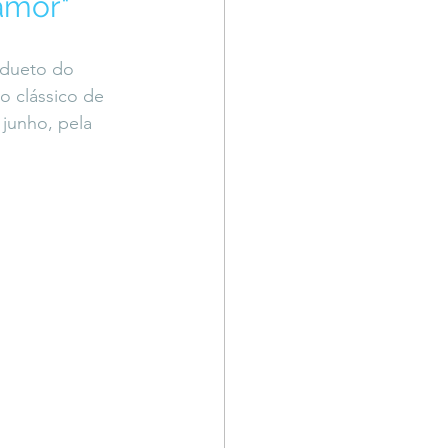
amor"
Território Livre
dueto do 
o clássico de 
junho, pela 