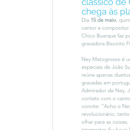
clássico de
Coluna do Vasques
#Descompl
chega às pl
Dia 
15 de maio
, quin
cantor e compositor
Sessions
DESIMAGINAR
Chico Buarque faz pa
gravadora Biscoito F
Ney Matogrosso é u
especiais de João Su
reúne apenas duetos
gravadas em portuguê
Admirador de Ney, J
contato com o cantor,
convite: “Acho o Ney
revolucionário, tanto
olhar para as coisas,
interpretar. Eu havia 