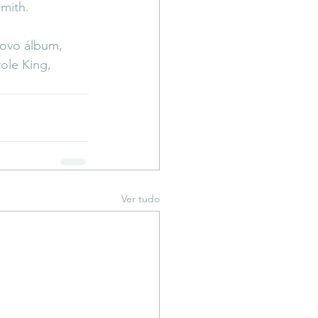
mith.  
novo álbum, 
ole King, 
Ver tudo