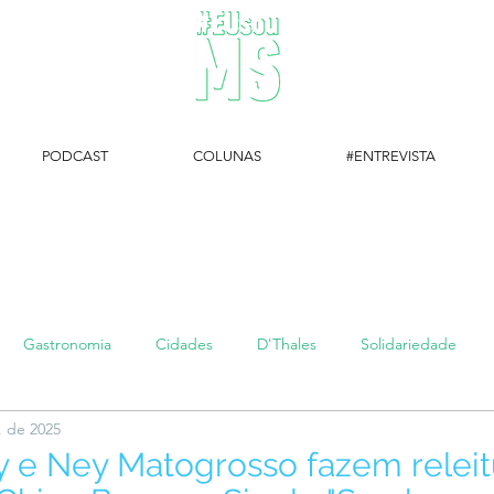
PODCAST
COLUNAS
#ENTREVISTA
#EUsouMS Entrevista: Descubra arte com a Galeria MEIA SETE
Gastronomia
Cidades
D'Thales
Solidariedade
. de 2025
#setembroamarelo
Luke do Dia
Arq + Cine
#publi
y e Ney Matogrosso fazem releit