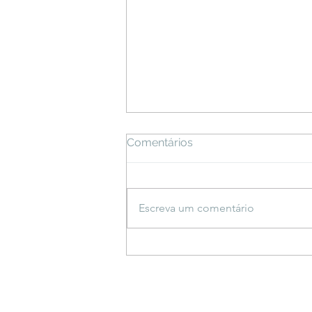
Comentários
Escreva um comentário
Espetáculo inspirado em
saberes indígenas estreia
em Bonito e propõe
reflexão sobre a criação do
mundo