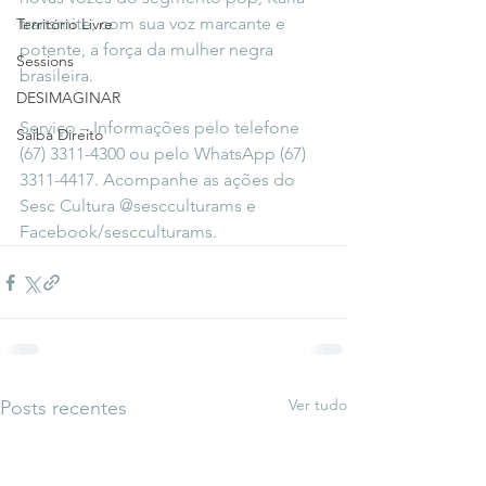
transmite, com sua voz marcante e 
Território Livre
potente, a força da mulher negra 
Sessions
brasileira.
DESIMAGINAR
Serviço – Informações pelo telefone 
Saiba Direito
(67) 3311-4300 ou pelo WhatsApp (67) 
3311-4417. Acompanhe as ações do 
Sesc Cultura @sescculturams e 
Facebook/sescculturams.
Ver tudo
Posts recentes