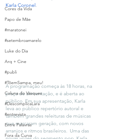
Karla Coronel
.
Cores da Vida
Papo de Mãe
#maratonei
#setembroamarelo
Luke do Dia
Arq + Cine
#publi
#TôemSampa, meu!
A programação começa às 18 horas, na 
Coluna do Vasques
praça de alimentação, e é aberta ao 
público. Em sua apresentação, Karla 
#DescomplicaLara
leva ao público repertório autoral e 
#entrevista
também grandes releituras de músicas 
que marcaram geração, com novos 
Entre Palavras
arranjos e ritmos brasileiros.  Uma das 
Fora da Curva
novas vozes do segmento pop, Karla 