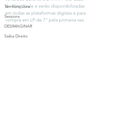
do King Krule e serão disponibilizadas 
Território Livre
em todas as plataformas digitais e para 
Sessions
compra em LP de 7” pela primeira vez.
DESIMAGINAR
Saiba Direito