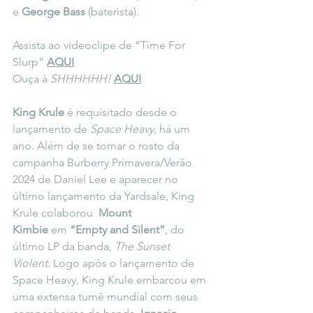
e 
George Bass
 (baterista).
Assista ao videoclipe de “Time For 
Slurp” 
AQUI
Ouça à 
SHHHHHH! 
AQUI
King Krule
 é requisitado desde o 
lançamento de 
Space Heavy
, há um 
ano. Além de se tornar o rosto da 
campanha Burberry Primavera/Verão 
2024 de Daniel Lee e aparecer no 
último lançamento da Yardsale, King 
Krule colaborou  
Mount 
Kimbie
 em 
“Empty and Silent”
, do 
último LP da banda, 
The Sunset 
Violent
. Logo após o lançamento de 
Space Heavy, King Krule embarcou em 
uma extensa turnê mundial com seus 