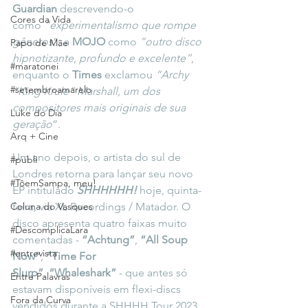
Guardian
 descrevendo-o 
Cores da Vida
como 
“experimentalismo que rompe 
gêneros
”, a 
MOJO
 como 
“outro disco 
Papo de Mãe
hipnotizante, profundo e excelente”
, 
#maratonei
enquanto o 
Times
 exclamou 
“Archy 
#setembroamarelo
“King Krule” Marshall, um dos 
compositores mais originais de sua 
Luke do Dia
geração
”.
Arq + Cine
Um ano depois, o artista do sul de 
#publi
Londres retorna para lançar seu novo 
#TôemSampa, meu!
EP intitulado 
SHHHHHH! 
hoje, quinta-
Coluna do Vasques
feira, via XL Recordings / Matador. O 
disco apresenta quatro faixas muito 
#DescomplicaLara
comentadas - 
“Achtung”
, 
“All Soup 
#entrevista
Now”
, 
“Time For 
Slurp”
, 
“Whaleshark”
 - que antes só 
Entre Palavras
estavam disponíveis em flexi-discs 
Fora da Curva
vendidos durante a SHHHH Tour 2023 