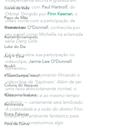
independente escrita e gravada em 
colaboração com 
Paul Hartnoll
, do 
Cores da Vida
Orbital. Dirigido por 
Finn Keenan
, o 
Papo de Mãe
vídeo conta com a participação de 
#maratonei
Jamie-Lee O’Donnell
, conhecida por 
seu papel como Michelle na aclamada 
#setembroamarelo
série 
Derry Girls
.
Luke do Dia
Falando sobre sua participação no 
Arq + Cine
videoclipe, 
Jamie-Lee O’Donnell
#publi
comentou:
“Tive o melhor momento filmando o 
#TôemSampa, meu!
videoclipe de ‘Sayōnara’. Além de ser 
Coluna do Vasques
uma faixa absolutamente incrível, o 
#DescomplicaLara
vídeo — intenso e ao mesmo tempo 
eufórico — certamente será lembrado. 
#entrevista
A criatividade e a visão do diretor Finn 
Entre Palavras
criaram um ambiente fantástico para 
todos nós construirmos algo 
Fora da Curva