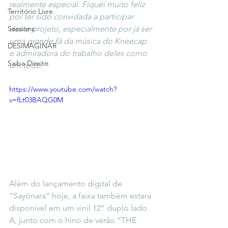
realmente especial. Fiquei muito feliz 
Território Livre
por ter sido convidada a participar 
Sessions
deste projeto, especialmente por já ser 
uma grande fã da música do Kneecap 
DESIMAGINAR
e admiradora do trabalho deles como 
Saiba Direito
um todo.”
https://www.youtube.com/watch?
v=fLt03BAQG0M
Além do lançamento digital de 
“Sayōnara” hoje, a faixa também estará 
disponível em um vinil 12” duplo lado 
A, junto com o hino de verão “THE 