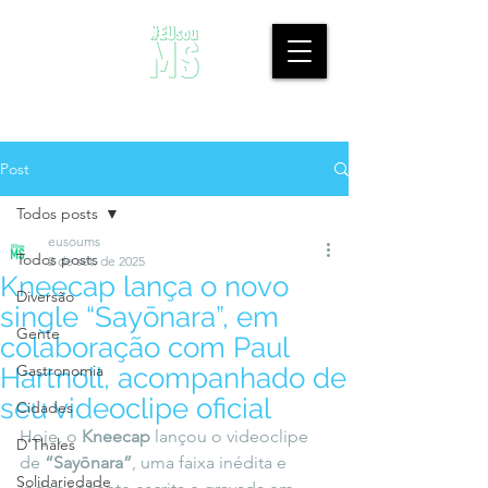
Post
Todos posts
eusoums
Todos posts
2 de set. de 2025
Kneecap lança o novo
Diversão
single “Sayōnara”, em
Gente
colaboração com Paul
Gastronomia
Hartnoll, acompanhado de
seu videoclipe oficial
Cidades
Hoje, o 
Kneecap
 lançou o videoclipe 
D'Thales
de 
“Sayōnara”
, uma faixa inédita e 
Solidariedade