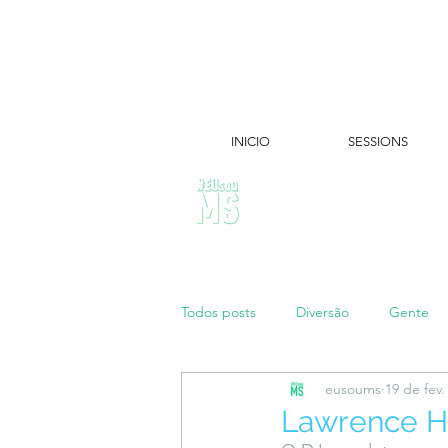
INICIO
SESSIONS
ÚLTIMAS NOTÍCIAS:
Todos posts
Diversão
Gente
eusoums
19 de fev.
Papo de Mãe
#maratonei
Lawrence Ha