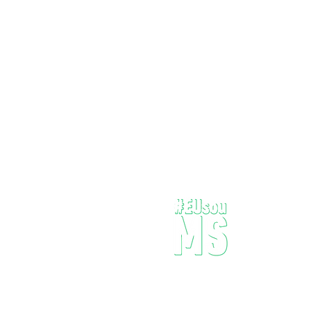
Onde dev
pergunta
todos qua
encontro 
Por isso 
Sugestã
© 2025 #EUsouMS
Desenvo