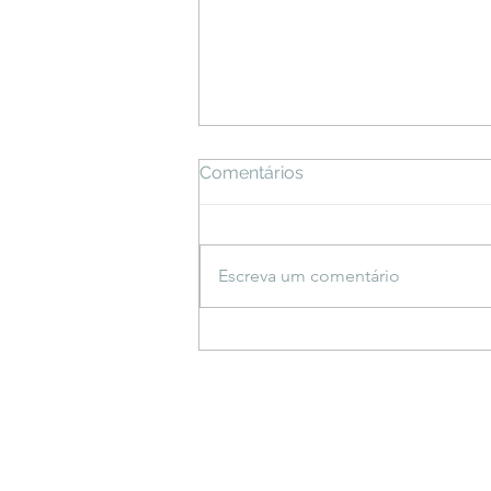
Comentários
Escreva um comentário
Espetáculo inspirado em
saberes indígenas estreia
em Bonito e propõe
reflexão sobre a criação do
mundo