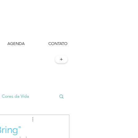
AGENDA
CONTATO
+
Cores da Vida
#TôemSampa, meu!
ring”