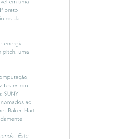
ível em uma 
P preto 
iores da 
e energia 
 pitch, uma 
 computação, 
z testes em 
na SUNY 
renomados ao 
t Baker. Hart 
undamente.
mundo. Este 