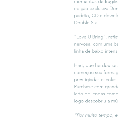
momentos de fragili
edição exclusiva Do
padrão, CD e download
Double Six.
“Love U Bring”, refl
nervosa, com uma ba
linha de baixo inten
Hart, que herdou seu
começou sua formação
prestigiadas escola
Purchase com grand
lado de lendas como
logo descobriu a mús
"Por muito tempo, e