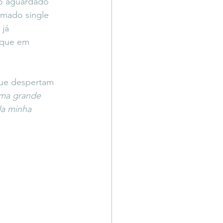
ão aguardado 
Território Livre
imado single 
já 
aque em 
que despertam 
ma grande 
da minha 