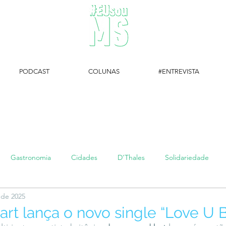
PODCAST
COLUNAS
#ENTREVISTA
#EUsouMS Entrevista: Descubra arte com a Galeria MEIA SETE
Gastronomia
Cidades
D'Thales
Solidariedade
 de 2025
#setembroamarelo
Luke do Dia
Arq + Cine
#publi
rt lança o novo single “Love U B