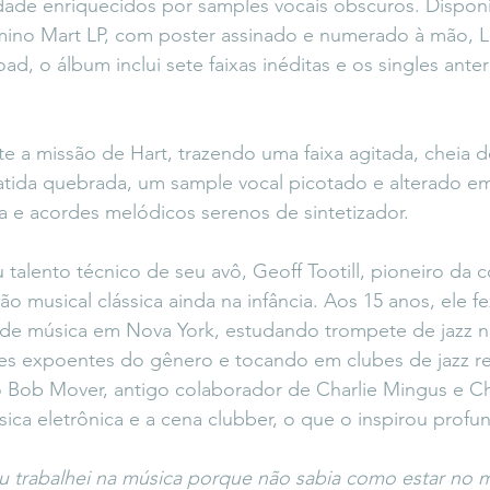
dade enriquecidos por samples vocais obscuros. Dispon
mino Mart LP, com poster assinado e numerado à mão, L
, o álbum inclui sete faixas inéditas e os singles anter
ete a missão de Hart, trazendo uma faixa agitada, cheia d
tida quebrada, um sample vocal picotado e alterado em
sa e acordes melódicos serenos de sintetizador.
 talento técnico de seu avô, Geoff Tootill, pioneiro da
 musical clássica ainda na infância. Aos 15 anos, ele fe
s de música em Nova York, estudando trompete de jazz 
es expoentes do gênero e tocando em clubes de jazz 
 Bob Mover, antigo colaborador de Charlie Mingus e Che
ica eletrônica e a cena clubber, o que o inspirou prof
u trabalhei na música porque não sabia como estar no 