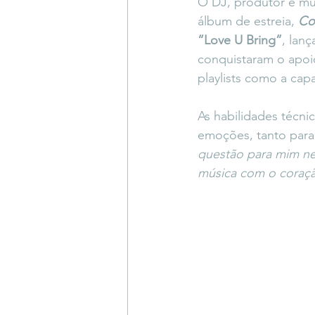
O DJ, produtor e mul
Coluna do Vasques
#Descompl
álbum de estreia, 
Co
“Love U Bring”
, lan
conquistaram o apoi
Sessions
DESIMAGINAR
playlists como a cap
As habilidades técni
emoções, tanto para 
questão para mim nes
música com o coração