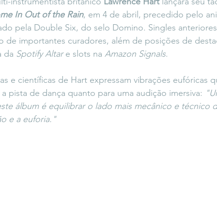
ti-instrumentista britânico
 Lawrence Hart
 lançará seu t
icaLara
#entrevista
Entre Palavras
Fora da Curva
me In Out of the Rain
, em 4 de abril, precedido pelo an
çado pela Double Six, do selo Domino. Singles anteriores 
o de importantes curadores, além de posições de dest
Saiba Direito
a da
 Spotify Altar 
e slots na 
Amazon Signals
.
cas e científicas de Hart expressam vibrações eufóricas 
a pista de dança quanto para uma audição imersiva: 
"U
te álbum é equilibrar o lado mais mecânico e técnico 
 e a euforia."