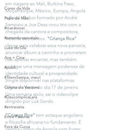
em viagens ao Mali, Burkina Faso, 
Cores da Vida
Moçambique, México, Europa, Angola 
e Brasil. O duo formado por André 
Papo de Mãe
Sampaio e Joe Dess virou trio com a 
#maratonei
chegada da cantora e compositora, 
#setembroamarelo
Victória dos Santos. 
"Criança Rica"
chega para celebrar essa nova parceria, 
Luke do Dia
anunciar álbum a caminho e prometem 
Arq + Cine
não apenas encantar, mas também 
carregar uma mensagem poderosa de 
#publi
identidade cultural e prosperidade. 
#TôemSampa, meu!
Single disponível nas plataformas 
Coluna do Vasques
digitais a partir do dia 17 de janeiro. 
Uma semana após, sai o videoclipe 
#DescomplicaLara
dirigido por Luã Gordo.
#entrevista
“Criança Rica”
 tem sotaque angolano 
Entre Palavras
e filosofia africana no fundamento. É 
Fora da Curva
Semba - ritmo da Angola com fortes 