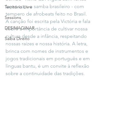
laços com o samba brasileiro - com 
Território Livre
tempero de afrobeats feito no Brasil.  
Sessions
A canção foi escrita pela Victória e fala 
DESIMAGINAR
sobre a importância de cultivar nossa 
cultura desde a infância, respeitando 
Saiba Direito
nossas raízes e nossa história. A letra, 
brinca com nomes de instrumentos e 
jogos tradicionais em português e em 
línguas bantu, é um convite à reflexão 
sobre a continuidade das tradições.