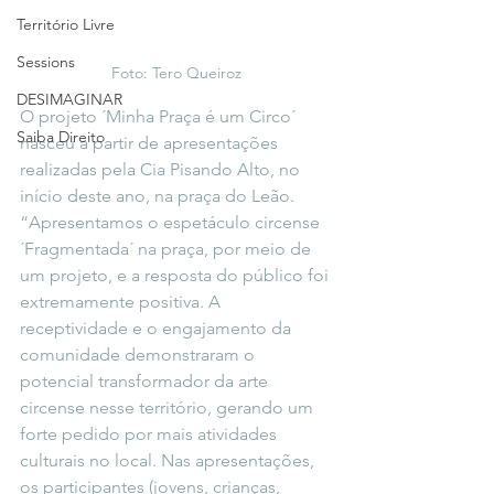
Território Livre
Sessions
Foto: Tero Queiroz
DESIMAGINAR
O projeto ´Minha Praça é um Circo´ 
Saiba Direito
nasceu a partir de apresentações 
realizadas pela Cia Pisando Alto, no 
início deste ano, na praça do Leão. 
“Apresentamos o espetáculo circense 
´Fragmentada´ na praça, por meio de 
um projeto, e a resposta do público foi 
extremamente positiva. A 
receptividade e o engajamento da 
comunidade demonstraram o 
potencial transformador da arte 
circense nesse território, gerando um 
forte pedido por mais atividades 
culturais no local. Nas apresentações, 
os participantes (jovens, crianças, 