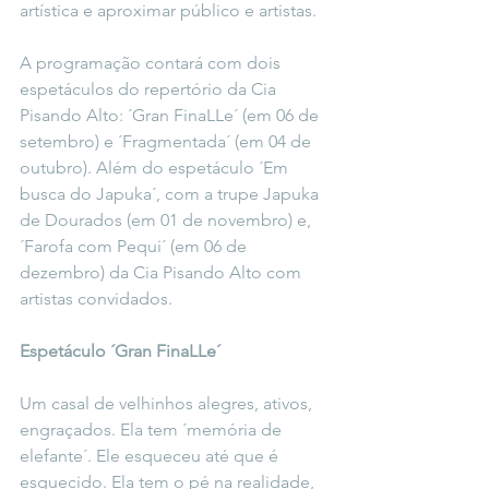
artística e aproximar público e artistas.
A programação contará com dois 
espetáculos do repertório da Cia 
Pisando Alto: ´Gran FinaLLe´ (em 06 de 
setembro) e ´Fragmentada´ (em 04 de 
outubro). Além do espetáculo ´Em 
busca do Japuka´, com a trupe Japuka 
de Dourados (em 01 de novembro) e, 
´Farofa com Pequi´ (em 06 de 
dezembro) da Cia Pisando Alto com 
artistas convidados.
Espetáculo ´Gran FinaLLe´
Um casal de velhinhos alegres, ativos, 
engraçados. Ela tem ´memória de 
elefante´. Ele esqueceu até que é 
esquecido. Ela tem o pé na realidade, 