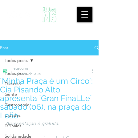
Post
Todos posts
eusoums
Todos posts
3 de set. de 2025
´Minha Praça é um Circo´:
Diversão
Cia Pisando Alto
Gente
apresenta ´Gran FinaLLe`
Gastronomia
sábado (06), na praça do
Leão
Cidades
Apresentação é gratuita.
D'Thales
Solidariedade