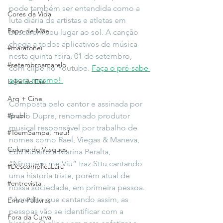
pode também ser entendida como a 
Cores da Vida
luta diária de artistas e atletas em 
Papo de Mãe
buscarem seu lugar ao sol. A canção 
chega a todos aplicativos de música 
#maratonei
nesta quinta-feira, 01 de setembro, 
#setembroamarelo
com clipe no Youtube. 
Faça o pré-sabe 
agora mesmo! 
Luke do Dia
Arq + Cine
Composta pelo cantor e assinada por 
#publi
Bruno Dupre, renomado produtor 
musical responsável por trabalho de 
#TôemSampa, meu!
nomes como Rael, Viegas & Maneva, 
Coluna do Vasques
Edu Ribeiro e Marina Peralta, 
“Ninguém me Viu” traz Sttu cantando 
#DescomplicaLara
uma história triste, porém atual de 
#entrevista
nossa sociedade, em primeira pessoa. 
“Acredito que cantando assim, as 
Entre Palavras
pessoas vão se identificar com a 
Fora da Curva