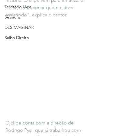
história. O clipe vem para enfatizar a 
Território Livre
ideia e emocionar quem estiver 
assistindo”, explica o cantor.
Sessions
DESIMAGINAR
Saiba Direito
O clipe conta com a direção de 
Rodrigo Pysi, que já trabalhou com 