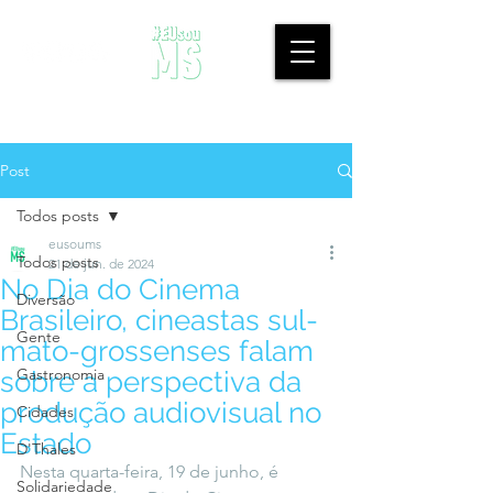
Post
Todos posts
eusoums
Todos posts
21 de jun. de 2024
No Dia do Cinema
Diversão
Brasileiro, cineastas sul-
Gente
mato-grossenses falam
Gastronomia
sobre a perspectiva da
produção audiovisual no
Cidades
Estado
D'Thales
Nesta quarta-feira, 19 de junho, é 
Solidariedade