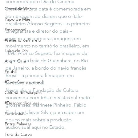
comemorado o Dia do Cinema 
Cores da Vida
Brasileiro. Esta data é comemorada em 
homenagem ao dia em que o ítalo-
Papo de Mãe
brasileiro Afonso Segreto – o primeiro 
#maratonei
cinegrafista e diretor do país – 
registrou as primeiras imagens em 
#setembroamarelo
movimento no território brasileiro, em 
Luke do Dia
1898. Afonso Segreto fez imagens da 
entrada da baía de Guanabara, no Rio 
Arq + Cine
de Janeiro, a bordo do navio francês 
#publi
Brésil - a primeira filmagem em 
#TôemSampa, meu!
território nacional.
Neste dia, a Fundação de Cultura 
Coluna do Vasques
conversou com três cineastas sul-mato-
#DescomplicaLara
grossenses, Marinete Pinheiro, Fábio 
Flecha e Ulisver Silva, para saber um 
#entrevista
pouco mais sobre a produção 
Entre Palavras
audiovisual aqui no Estado.
Fora da Curva