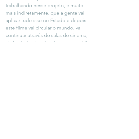
trabalhando nesse projeto, e muito 
mais indiretamente, que a gente vai 
aplicar tudo isso no Estado e depois 
este filme vai circular o mundo, vai 
continuar através de salas de cinema, 
de festivais, depois vai para a televisão, 
para streaming, é o que a gente 
pretende com essa produção nova. 
Acredito que o cinema tem uma 
grande vantagem em ser um 
divulgador, você grava numa 
determinada região, aqui em Mato 
Grosso do Sul, e o mundo vai estar 
vendo Mato Grosso do Sul. Isso faz 
parte também do incentivo ao turismo 
sul-mato-grossense. O audiovisual só 
tem a crescer, a gente tem que sempre 
andar de mãos dadas com o poder 