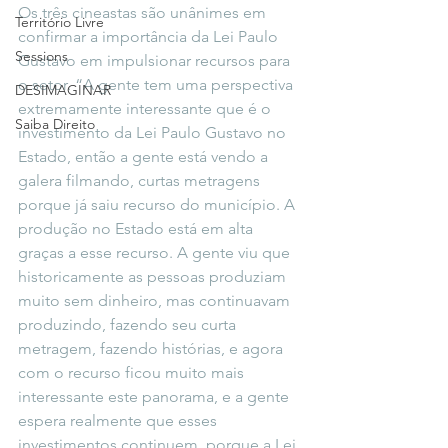
Os três cineastas são unânimes em 
Território Livre
confirmar a importância da Lei Paulo 
Sessions
Gustavo em impulsionar recursos para 
o setor. “A gente tem uma perspectiva 
DESIMAGINAR
extremamente interessante que é o 
Saiba Direito
investimento da Lei Paulo Gustavo no 
Estado, então a gente está vendo a 
galera filmando, curtas metragens 
porque já saiu recurso do município. A 
produção no Estado está em alta 
graças a esse recurso. A gente viu que 
historicamente as pessoas produziam 
muito sem dinheiro, mas continuavam 
produzindo, fazendo seu curta 
metragem, fazendo histórias, e agora 
com o recurso ficou muito mais 
interessante este panorama, e a gente 
espera realmente que esses 
investimentos continuem, porque a Lei 