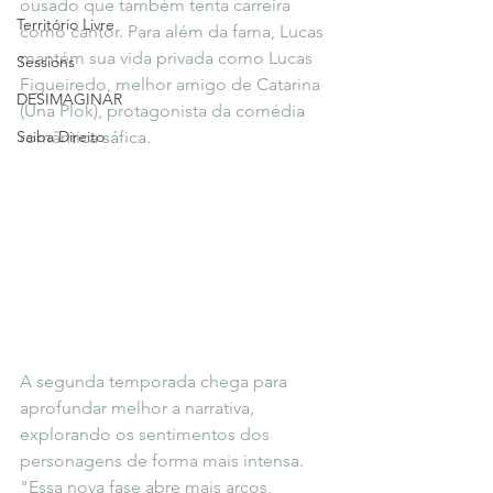
ousado que também tenta carreira 
Território Livre
como cantor. Para além da fama, Lucas 
mantém sua vida privada como Lucas 
Sessions
Figueiredo, melhor amigo de Catarina 
DESIMAGINAR
(Una Plok), protagonista da comédia 
Saiba Direito
romântica sáfica.
A segunda temporada chega para 
aprofundar melhor a narrativa, 
explorando os sentimentos dos 
personagens de forma mais intensa. 
"Essa nova fase abre mais arcos, 