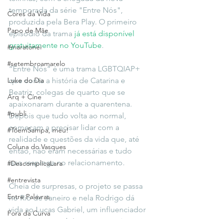
temporada da série "Entre Nós", 
Cores da Vida
produzida pela Bera Play. O primeiro 
Papo de Mãe
episódio da trama 
já está disponível 
gratuitamente no YouTube
. 
#maratonei
#setembroamarelo
“Entre Nós” é uma trama LGBTQIAP+ 
Luke do Dia
que conta a história de Catarina e 
Beatriz, colegas de quarto que se 
Arq + Cine
apaixonaram durante a quarentena. 
#publi
Depois que tudo volta ao normal, 
começam a precisar lidar com a 
#TôemSampa, meu!
realidade e questões da vida que, até 
Coluna do Vasques
então, não eram necessárias e tudo 
isso respinga no relacionamento. 
#DescomplicaLara
#entrevista
Cheia de surpresas, o projeto se passa 
Entre Palavras
no Rio de Janeiro e nela Rodrigo dá 
vida ao Lucas Gabriel, um influenciador 
Fora da Curva