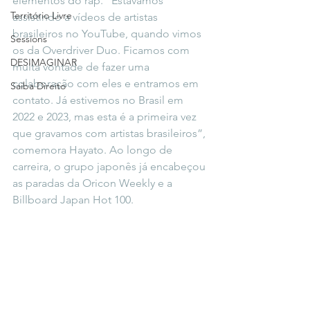
elementos do rap. “Estávamos 
Território Livre
assistindo a vídeos de artistas 
brasileiros no YouTube, quando vimos 
Sessions
os da Overdriver Duo. Ficamos com 
DESIMAGINAR
muita vontade de fazer uma 
colaboração com eles e entramos em 
Saiba Direito
contato. Já estivemos no Brasil em 
2022 e 2023, mas esta é a primeira vez 
que gravamos com artistas brasileiros”, 
comemora Hayato. Ao longo de 
carreira, o grupo japonês já encabeçou 
as paradas da Oricon Weekly e a 
Billboard Japan Hot 100.