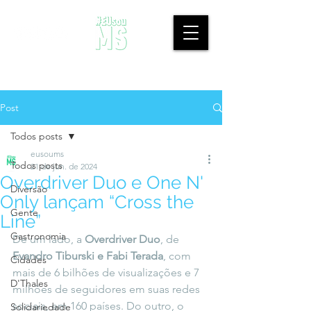
Post
Todos posts
eusoums
Todos posts
21 de jun. de 2024
Overdriver Duo e One N'
Diversão
Only lançam “Cross the
Gente
Line”
Gastronomia
De um lado, a 
Overdriver Duo
, de 
Evandro Tiburski e Fabi Terada
, com 
Cidades
mais de 6 bilhões de visualizações e 7 
D'Thales
milhões de seguidores em suas redes 
sociais, em 160 países. Do outro, o 
Solidariedade