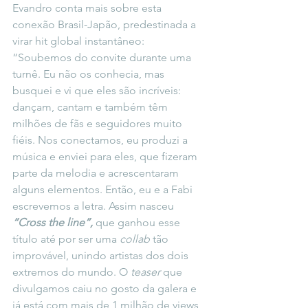
Evandro conta mais sobre esta 
conexão Brasil-Japão, predestinada a 
virar hit global instantâneo: 
“Soubemos do convite durante uma 
turnê. Eu não os conhecia, mas 
busquei e vi que eles são incríveis: 
dançam, cantam e também têm 
milhões de fãs e seguidores muito 
fiéis. Nos conectamos, eu produzi a 
música e enviei para eles, que fizeram 
parte da melodia e acrescentaram 
alguns elementos. Então, eu e a Fabi 
escrevemos a letra. Assim nasceu 
“Cross the line”,
 que ganhou esse 
título até por ser uma 
collab
 tão 
improvável, unindo artistas dos dois 
extremos do mundo. O 
teaser
 que 
divulgamos caiu no gosto da galera e 
já está com mais de 1 milhão de views 