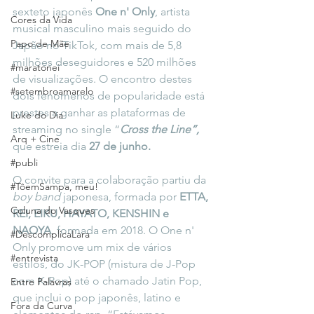
sexteto japonês 
One n' Only
, artista 
Cores da Vida
musical masculino mais seguido do 
Papo de Mãe
Japão no TikTok, com mais de 5,8 
milhões deseguidores e 520 milhões 
#maratonei
de visualizações. O encontro destes 
#setembroamarelo
dois fenômenos de popularidade está 
prestes a ganhar as plataformas de 
Luke do Dia
streaming no single “
Cross the Line”,
Arq + Cine
que estreia dia 
27 de junho.
#publi
O convite para a colaboração partiu da 
#TôemSampa, meu!
boy band
 japonesa, formada por 
ETTA, 
Coluna do Vasques
REI, EIKU, HAYATO, KENSHIN e 
NAOYA
, formada em 2018. O One n' 
#DescomplicaLara
Only promove um mix de vários 
#entrevista
estilos, do JK-POP (mistura de J-Pop 
com K-Pop) até o chamado Jatin Pop, 
Entre Palavras
que inclui o pop japonês, latino e 
Fora da Curva