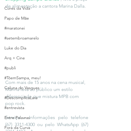
de alimentação a cantora Marina Dalla.
Cores da Vida
Papo de Mãe
#maratonei
#setembroamarelo
Luke do Dia
Arq + Cine
#publi
#TôemSampa, meu!
Com mais de 15 anos na cena musical, 
Coluna do Vasques
Marina leva ao público um estilo 
diferenciado que mistura MPB com 
#DescomplicaLara
pop rock.
#entrevista
Serviço – Informações pelo telefone 
Entre Palavras
(67) 3311-4300 ou pelo WhatsApp (67) 
Fora da Curva