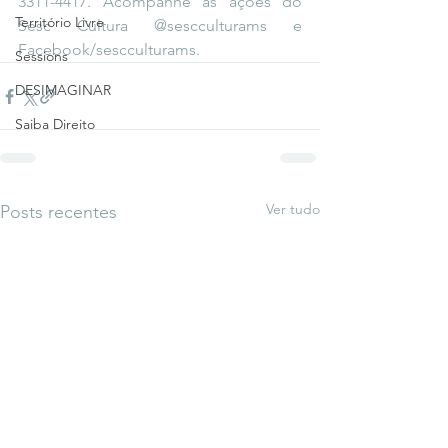
3311-4417. Acompanhe as ações do 
Território Livre
Sesc Cultura @sescculturams e 
Facebook/sescculturams.
Sessions
DESIMAGINAR
Saiba Direito
Ver tudo
Posts recentes