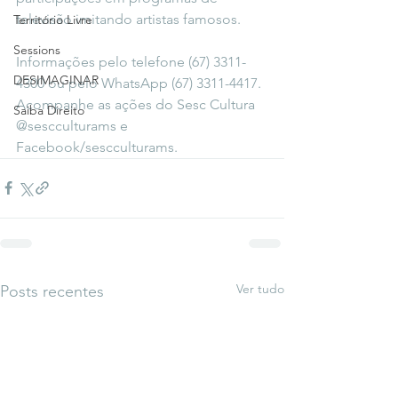
televisão imitando artistas famosos.
Território Livre
Sessions
Informações pelo telefone (67) 3311-
DESIMAGINAR
4300 ou pelo WhatsApp (67) 3311-4417. 
Acompanhe as ações do Sesc Cultura 
Saiba Direito
@sescculturams e 
Facebook/sescculturams.
Ver tudo
Posts recentes