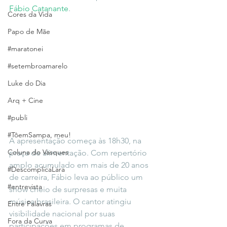
Fábio Catanante
.
Cores da Vida
Papo de Mãe
#maratonei
#setembroamarelo
Luke do Dia
Arq + Cine
#publi
#TôemSampa, meu!
A apresentação começa às 18h30, na 
Coluna do Vasques
praça de alimentação. Com repertório 
amplo acumulado em mais de 20 anos 
#DescomplicaLara
de carreira, Fábio leva ao público um 
#entrevista
show cheio de surpresas e muita 
música brasileira. O cantor atingiu 
Entre Palavras
visibilidade nacional por suas 
Fora da Curva
participações em programas de 