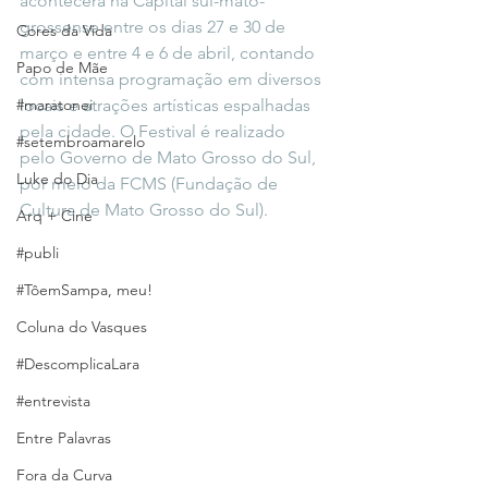
acontecerá na Capital sul-mato-
grossense entre os dias 27 e 30 de 
Cores da Vida
março e entre 4 e 6 de abril, contando 
Papo de Mãe
com intensa programação em diversos 
#maratonei
locais e atrações artísticas espalhadas 
pela cidade. O Festival é realizado 
#setembroamarelo
pelo Governo de Mato Grosso do Sul, 
Luke do Dia
por meio da FCMS (Fundação de 
Cultura de Mato Grosso do Sul). 
Arq + Cine
#publi
#TôemSampa, meu!
Coluna do Vasques
#DescomplicaLara
#entrevista
Entre Palavras
Fora da Curva