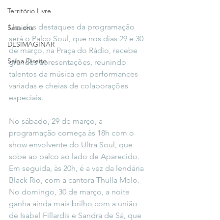
Território Livre
Um dos destaques da programação 
Sessions
será o Palco Soul, que nos dias 29 e 30 
DESIMAGINAR
de março, na Praça do Rádio, recebe 
Saiba Direito
grandes apresentações, reunindo 
talentos da música em performances 
variadas e cheias de colaborações 
especiais.
No sábado, 29 de março, a 
programação começa às 18h com o 
show envolvente do Ultra Soul, que 
sobe ao palco ao lado de Aparecido. 
Em seguida, às 20h, é a vez da lendária 
Black Rio, com a cantora Thulla Melo. 
No domingo, 30 de março, a noite 
ganha ainda mais brilho com a união 
de Isabel Fillardis e Sandra de Sá, que 