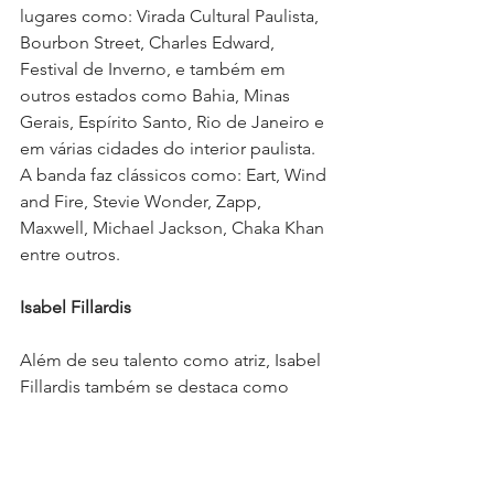
lugares como: Virada Cultural Paulista, 
Bourbon Street, Charles Edward, 
Festival de Inverno, e também em 
outros estados como Bahia, Minas 
Gerais, Espírito Santo, Rio de Janeiro e 
em várias cidades do interior paulista. 
A banda faz clássicos como: Eart, Wind 
and Fire, Stevie Wonder, Zapp, 
Maxwell, Michael Jackson, Chaka Khan 
entre outros. 
Isabel Fillardis
Além de seu talento como atriz, Isabel 
Fillardis também se destaca como 
cantora. Com uma voz cativante, 
iniciou sua carreira musical nos anos 
90, lançando álbuns que mesclam 
influências do samba, soul, pop e da 