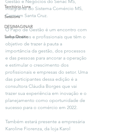
Gestão e Negócios do Senac MS, 
Território Livre
integrante do Sistema Comércio MS, 
Carmem Santa Cruz.
Sessions
DESIMAGINAR
O Papo de Gestão é um encontro com 
Saiba Direito
empresários e profissionais que têm o 
objetivo de trazer à pauta a 
importância da gestão, dos processos 
e das pessoas para ancorar a operação 
e estimular o crescimento dos 
profissionais e empresas do setor. Uma 
das participantes dessa edição é a 
consultora Cláudia Borges que vai 
trazer sua experiência em inovação e o 
planejamento como oportunidade de 
sucesso para o comércio em 2022.
Também estará presente a empresária 
Karoline Fiorenza, da loja Karol 