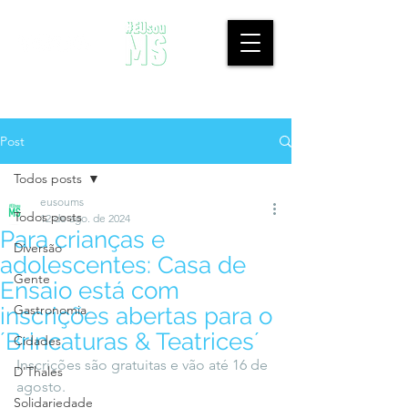
Post
Todos posts
eusoums
Todos posts
12 de ago. de 2024
Para crianças e
Diversão
adolescentes: Casa de
Gente
Ensaio está com
Gastronomia
inscrições abertas para o
´Brincaturas & Teatrices´
Cidades
Inscrições são gratuitas e vão até 16 de 
D'Thales
agosto.
Solidariedade