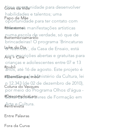
Uma oportunidade para desenvolver 
Cores da Vida
habilidades e talentos; uma 
Papo de Mãe
oportunidade para ter contato com 
#maratonei
diferentes manifestações artísticas 
numa escola de verdade, só que de 
#setembroamarelo
brincadeiras! O programa ´Brincaturas 
Luke do Dia
& Teatrices´, da Casa de Ensaio, está 
com inscrições abertas e gratuitas para 
Arq + Cine
crianças e adolescentes entre 07 e 13 
#publi
anos, até 16 de agosto. Este projeto é 
apoiado pelo Ministério da Cultura, lei 
#TôemSampa, meu!
n 12.343 (de 02 de dezembro de 2010), 
Coluna do Vasques
por meio do Programa Olhos d’água - 
#DescomplicaLara
Edital Escolas Livres de Formação em 
Arte e Cultura.
#entrevista
Entre Palavras
Fora da Curva