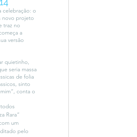
 14
Território Livre
a celebração: o 
s novo projeto 
 traz no 
 começa a 
sua versão 
r quietinho, 
que seria massa 
sicas de folia 
sicos, sinto 
 mim”, conta o 
 todos 
za Rara” 
 com um 
editado pelo 