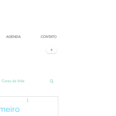
AGENDA
CONTATO
+
Cores da Vida
#TôemSampa, meu!
imeiro