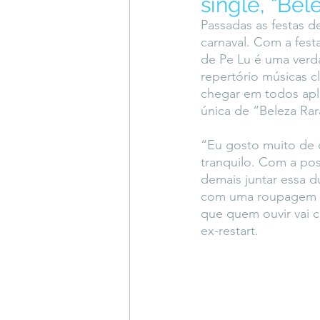
single, “Bel
Coluna do Vasques
#Descompl
Passadas as festas d
carnaval. Com a fest
de Pe Lu é uma verda
Sessions
DESIMAGINAR
repertório músicas c
chegar em todos apli
única de “Beleza Rar
“Eu gosto muito de c
tranquilo. Com a pos
demais juntar essa du
com uma roupagem mai
que quem ouvir vai 
ex-restart.