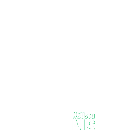
podcast
Onde dev
pergunta
todos qua
encontro 