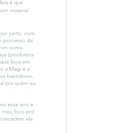
deia é que 
em material 
or junto, com 
o processo da 
 mim como 
paya (produtora 
, que foca em 
o a Magi e a 
os bastidores, 
ial pra quem eu 
ano esse ano é 
o meu foco pro 
antecedem ele. 