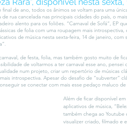
eza Rara”, disponível nesta sexta,
icaLara
#entrevista
Entre Palavras
Fora da Curva
e final de ano, todos os ânimos se voltam para uma únic
a de rua cancelada nas principais cidades do país, o mai
deiro alento para os foliões. “Carnaval de Sofá”, EP que
Saiba Direito
lássicas de folia com uma roupagem mais introspectiva,
cativos de música nesta sexta-feira, 14 de janeiro, com 
a”.
arnaval, de festa, folia, mas também gosto muito de fica
sibilidade de voltarmos a ter carnaval esse ano, pensei 
alidade num projeto, criar um repertório de músicas clás
s introspectiva. Apesar do desafio de “subverter” clás
conseguir se conectar com mais esse pedaço maluco de
Além de ficar disponível em
aplicativos de música, “Bele
também chega ao Youtube
visualizer criado, filmado e 