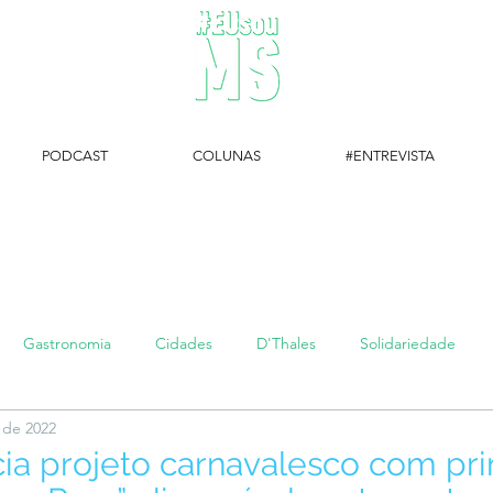
PODCAST
COLUNAS
#ENTREVISTA
#EUsouMS Entrevista: Descubra arte com a Galeria MEIA SETE
Gastronomia
Cidades
D'Thales
Solidariedade
. de 2022
#setembroamarelo
Luke do Dia
Arq + Cine
#publi
ia projeto carnavalesco com pr