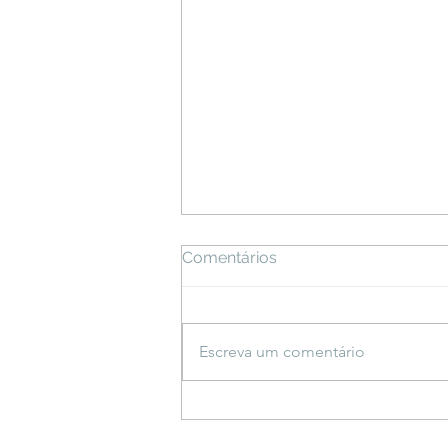
Comentários
Escreva um comentário
Klara Castanho e Fernanda
Concon lançam novo