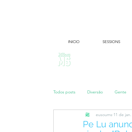
INICIO
SESSIONS
ÚLTIMAS NOTÍCIAS:
Todos posts
Diversão
Gente
eusoums
11 de jan
Papo de Mãe
#maratonei
Pe Lu anunc