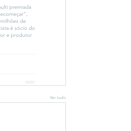
multi premiada 
Recomeçar”, 
 milhões de 
tista é sócio do 
or e produtor 
Ver tudo