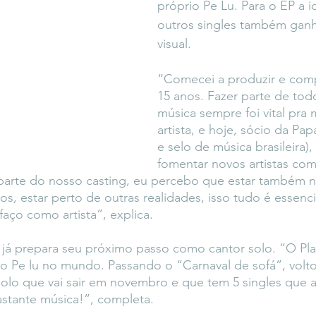
próprio Pe Lu. Para o EP a i
outros singles também ganh
visual.
“Comecei a produzir e comp
15 anos. Fazer parte de tod
música sempre foi vital pra
artista, e hoje, sócio da Pa
e selo de música brasileira)
fomentar novos artistas com
parte do nosso casting, eu percebo que estar também n
s, estar perto de outras realidades, isso tudo é essenc
faço como artista”, explica.
a já prepara seu próximo passo como cantor solo. “O Pl
do Pe lu no mundo. Passando o “Carnaval de sofá”, volt
solo que vai sair em novembro e que tem 5 singles que 
astante música!”, completa.