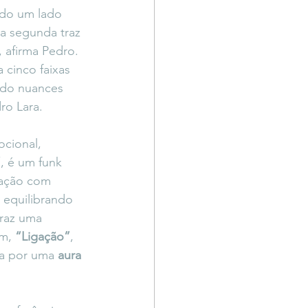
ndo um lado 
a segunda traz 
, afirma Pedro. 
 cinco faixas 
ndo nuances 
ro Lara. 
ocional, 
”
, é um funk 
ração com 
 equilibrando 
traz uma 
m, 
“Ligação”
, 
a por uma 
aura 