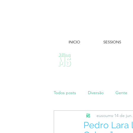
INICIO
SESSIONS
ÚLTIMAS NOTÍCIAS:
Todos posts
Diversão
Gente
eusoums
14 de jun
Papo de Mãe
#maratonei
Pedro Lara 