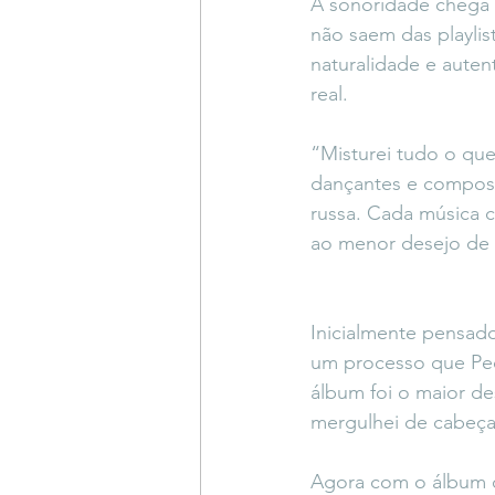
A sonoridade chega 
não saem das playlist
naturalidade e auten
real.
“Misturei tudo o que 
dançantes e composi
russa. Cada música c
ao menor desejo de 
Inicialmente pensad
um processo que Pedr
álbum foi o maior des
mergulhei de cabeça
Agora com o álbum c