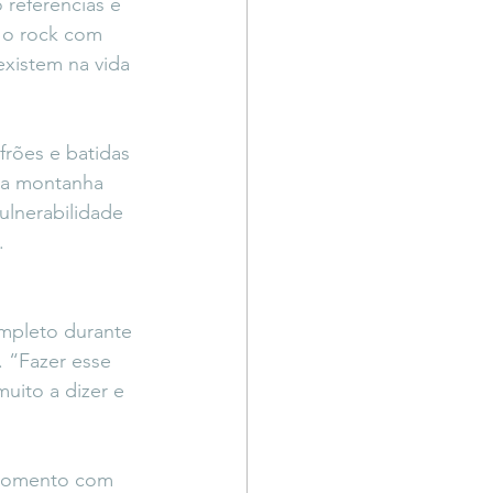
referências e 
e o rock com 
existem na vida 
frões e batidas 
ma montanha 
ulnerabilidade 
.
mpleto durante 
 “Fazer esse 
uito a dizer e 
 momento com 