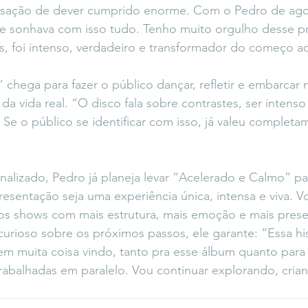
sação de dever cumprido enorme. Com o Pedro de ago
e sonhava com isso tudo. Tenho muito orgulho desse pr
ys, foi intenso, verdadeiro e transformador do começo ao
chega para fazer o público dançar, refletir e embarcar 
 da vida real. “O disco fala sobre contrastes, ser inten
Se o público se identificar com isso, já valeu completa
alizado, Pedro já planeja levar “Acelerado e Calmo” par
sentação seja uma experiência única, intensa e viva. V
os shows com mais estrutura, mais emoção e mais pres
curioso sobre os próximos passos, ele garante: “Essa his
m muita coisa vindo, tanto pra esse álbum quanto para
rabalhadas em paralelo. Vou continuar explorando, cria
.