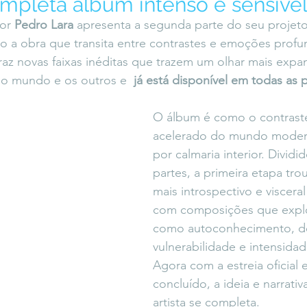
mpleta álbum intenso e sensíve
icaLara
#entrevista
Entre Palavras
Fora da Curva
or 
Pedro Lara
 apresenta a segunda parte do seu projeto
o a obra que transita entre contrastes e emoções profu
raz novas faixas inéditas que trazem um olhar mais expan
Saiba Direito
o mundo e os outros e  
já está disponível em todas as 
O álbum é como o contraste
acelerado do mundo modern
por calmaria interior. Divid
partes, a primeira etapa tro
mais introspectivo e visceral 
com composições que expl
como autoconhecimento, de
vulnerabilidade e intensida
Agora com a estreia oficial
concluído, a ideia e narrativ
artista se completa.