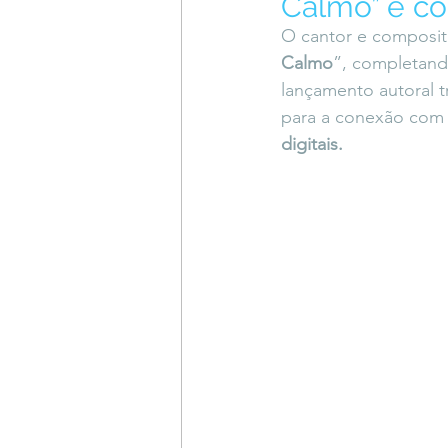
Calmo” e co
Coluna do Vasques
#Descompl
O cantor e composit
Calmo
”, completand
lançamento autoral t
Sessions
DESIMAGINAR
para a conexão com 
digitais.