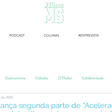
PODCAST
COLUNAS
#ENTREVISTA
#EUsouMS Entrevista: Descubra arte com a Galeria MEIA SETE
Gastronomia
Cidades
D'Thales
Solidariedade
. de 2025
#setembroamarelo
Luke do Dia
Arq + Cine
#publi
lança segunda parte de “Aceler