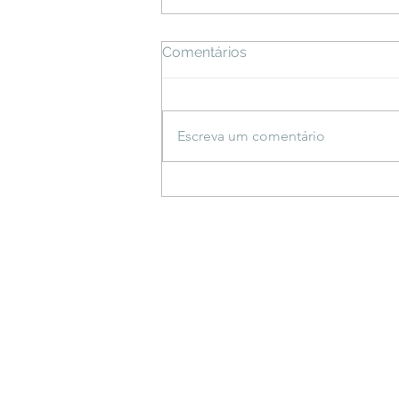
Comentários
Escreva um comentário
Espetáculo inspirado em
saberes indígenas estreia
em Bonito e propõe
reflexão sobre a criação do
mundo