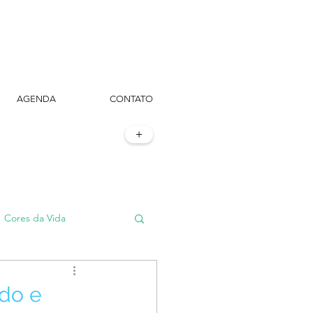
AGENDA
CONTATO
+
Cores da Vida
#TôemSampa, meu!
ado e