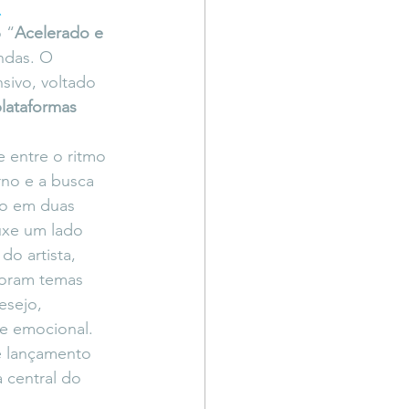
l
Território Livre
 “
Acelerado e 
ndas. O 
sivo, voltado 
plataformas 
 entre o ritmo 
o e a busca 
ido em duas 
uxe um lado 
do artista, 
oram temas 
sejo, 
de emocional. 
 e lançamento 
a central do 