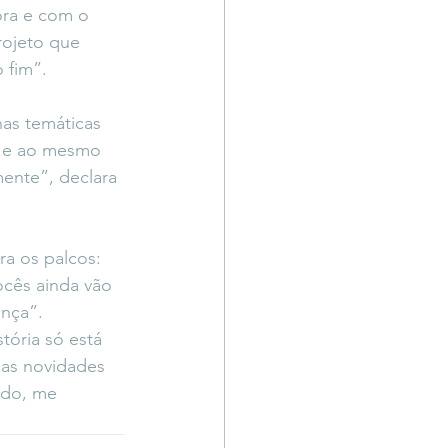
ra e com o 
ojeto que 
 fim”.
nas temáticas 
so e ao mesmo 
mente”, declara 
a os palcos: 
ocês ainda vão 
ença”.
tória só está 
 as novidades 
ndo, me 