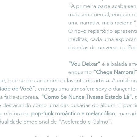
“A primeira parte acaba se
mais sentimental, enquanto 
uma narrativa mais racional”
O novo repertório apresenta
inéditas, cada uma explora
distintas do universo de Ped
“Vou Deixar”
 é a balada em
enquanto 
“Chega Namoral
e, que se destaca como a favorita do artista. A colabo
tade de Você”
, entrega uma atmosfera sexy e dançante,
a faixa-surpresa, 
“Como Se Nunca Tivesse Estado Lá”
, 
e destacando como uma das ousadas do álbum. E por fi
 mistura de 
pop-funk romântico e melancólico
, marcad
a dualidade emocional de “Acelerado e Calmo”.