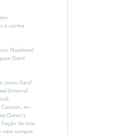
ator 
 e contra 
enic Nowhere) 
uez (Saint 
tas como Geof 
el (Internal 
oid, 
 Caravan, ex-
y (Satan's 
ração da lista 
 e nem sempre 