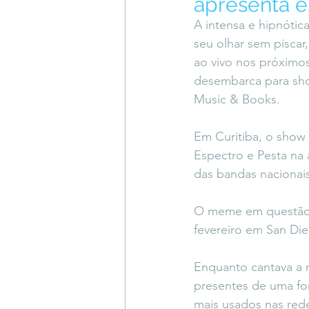
apresenta e
Coluna do Vasques
#Descompl
A intensa e hipnótic
seu olhar sem piscar
ao vivo nos próximos
Sessions
DESIMAGINAR
desembarca para show
Music & Books.
Em Curitiba, o show 
Espectro e Pesta na 
das bandas nacionais
O meme em questão f
fevereiro em San Die
Enquanto cantava a m
presentes de uma fo
mais usados nas red