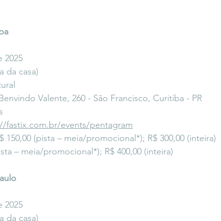
ba
e 2025
a da casa)
ural
envindo Valente, 260 - São Francisco, Curitiba - PR
s
://fastix.com.br/events/pentagram
R$ 150,00 (pista – meia/promocional*); R$ 300,00 (inteira)
pista – meia/promocional*); R$ 400,00 (inteira)
aulo
e 2025
a da casa)