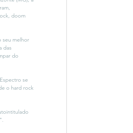
ram, 
rock, doom 
o seu melhor 
a das 
mpar do 
Espectro se 
e o hard rock 
tointitulado 
".