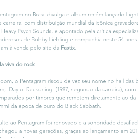
entagram no Brasil divulga o álbum recém-lançado Light
a carreira, com distribuição mundial da icônica gravador
 Heavy Psych Sounds, e apontado pela crítica especial
oderosos de Bobby Liebling e companhia neste 54 anos d
am à venda pelo site da 
Fastix
.
a viva do rock
doom, o Pentagram riscou de vez seu nome no hall das 
m, 'Day of Reckoning' (1987, segundo da carreira), com 
mparados por timbres que remetem diretamente ao da g
mmi da época de ouro do Black Sabbath.
ulto ao Pentagram foi renovado e a sonoridade desafiad
 chegou a novas gerações, graças ao lançamento em 201