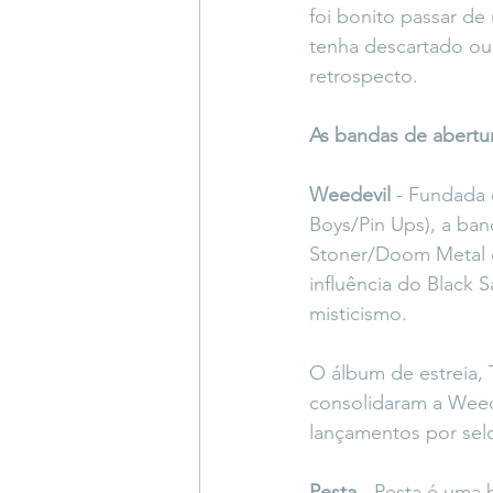
foi bonito passar de
tenha descartado ou 
retrospecto.
As bandas de abertu
Weedevil
 - Fundada 
Boys/Pin Ups), a ba
Stoner/Doom Metal co
influência do Black 
misticismo.
O álbum de estreia, 
consolidaram a Weed
lançamentos por sel
Pesta
 - Pesta é uma