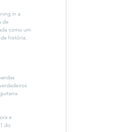
ning in a 
a de 
izada como um 
e história.
bandas 
verdadeiros 
uitarra 
ora e 
1 do 