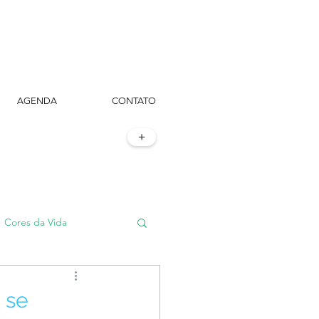
AGENDA
CONTATO
+
Cores da Vida
#TôemSampa, meu!
 se