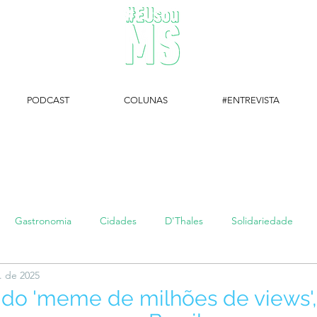
PODCAST
COLUNAS
#ENTREVISTA
#EUsouMS Entrevista: Descubra arte com a Galeria MEIA SETE
Gastronomia
Cidades
D'Thales
Solidariedade
. de 2025
#setembroamarelo
Luke do Dia
Arq + Cine
#publi
do 'meme de milhões de views',