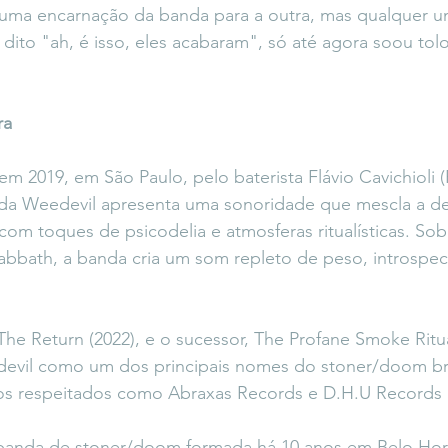
 uma encarnação da banda para a outra, mas qualquer u
dito "ah, é isso, eles acabaram", só até agora soou tol
ra
em 2019, em São Paulo, pelo baterista Flávio Cavichioli 
nda Weedevil apresenta uma sonoridade que mescla a d
m toques de psicodelia e atmosferas ritualísticas. Sob 
Sabbath, a banda cria um som repleto de peso, introspec
The Return (2022), e o sucessor, The Profane Smoke Ritua
evil como um dos principais nomes do stoner/doom bra
os respeitados como Abraxas Records e D.H.U Records 
 banda de stoner/doom formada há 10 anos em Belo Hori