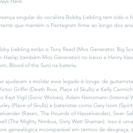
Days Here'.
esença singular do vocalista Bobby Liebling tem sido o f
stente que mantém o Pentagram firme ao longo dos anos
obby Liebling estão o Tony Reed (Mos Generator, Big Sc
er Haslip (também Mos Generator) no baixo e Henry Vasq
om, Blood of the Sun) na bateria.
ue ajudaram a moldar esse legado é longa, de guitarris
ctor Griffin (Death Row, Place of Skulls) e Kelly Carmicha
mo Kayt Vigil (Sonic Wolves), Adam Heinzmann (Internal V
ley (Place of Skulls) e bateristas como Gary Isom (Spirit
lvander (Raven, The Hounds of Hasselvander), Sean Sale
ell (The Mighty Nimbus, Sixty Watt Shaman). Isso é uma f
ore genealógica incomparável em termos de desgraça,