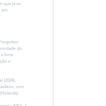
m que já os 
o em 
(Forgotten 
ensidade do 
a forte 
ção e 
l (2024), 
sileiro, com 
(Holanda).
zonte (MG), à 