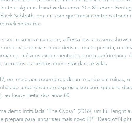
ributo a algumas bandas dos anos 70 e 80, como Pentag
 Black Sabbath, em um som que transita entre o stoner 
rd rock setentista.
isual e sonora marcante, a Pesta leva aos seus shows 
z uma experiência sonora densa e muito pesada, o clim
ormance, músicos experimentados e uma performance í
z, somados a artefatos como standarts e velas.
017, em meio aos escombros de um mundo em ruínas, o 
anhas do underground e expressa seu som que une desd
, ao heavy metal dos anos 80.
a demo intitulada "The Gypsy" (2018), um full lenght au
se prepara para lançar seu mais novo EP, "Dead of Night