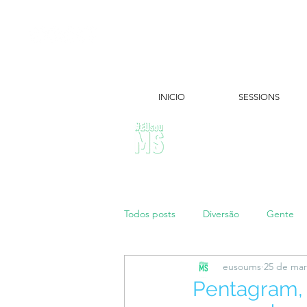
INICIO
SESSIONS
ÚLTIMAS NOTÍCIAS:
Todos posts
Diversão
Gente
eusoums
25 de mar
Papo de Mãe
#maratonei
Pentagram, 