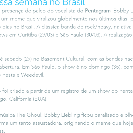
ssa semana no Brasil
icaLara
#entrevista
Entre Palavras
Fora da Curva
a presença de palco do vocalista do 
Pentagram
, Bobby L
, um meme que viralizou globalmente nos últimos dias, p
 dias no Brasil. A clássica banda de rock/heavy, na ativa
Saiba Direito
s em Curitiba (29/03) e São Paulo (30/03). A realização
é sábado (29) no Basement Cultural, com as bandas nac
abertura. Em São Paulo, o show é no domingo (3o), com
 Pesta e Weedevil.
oi criado a partir de um registro de um show do Pent
go, Califórnia (EUA).
úsica The Ghoul, Bobby Liebling ficou paralisado e olh
rma um tanto assustadora, originando o meme que hoje
es.