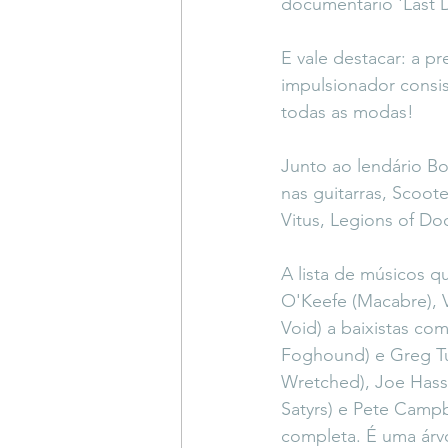
documentário 'Last 
E vale destacar: a pr
impulsionador consi
todas as modas!
Junto ao lendário B
nas guitarras, Scoot
Vitus, Legions of Do
A lista de músicos q
O'Keefe (Macabre), Vi
Void) a baixistas co
Foghound) e Greg Tur
Wretched), Joe Hasse
Satyrs) e Pete Campb
completa. É uma árv