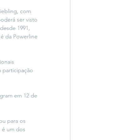
Território Livre
iebling, com 
oderá ser visto 
 desde 1991, 
 é da Powerline 
ionais 
 participação 
agram em 12 de 
ou para os 
 é um dos 