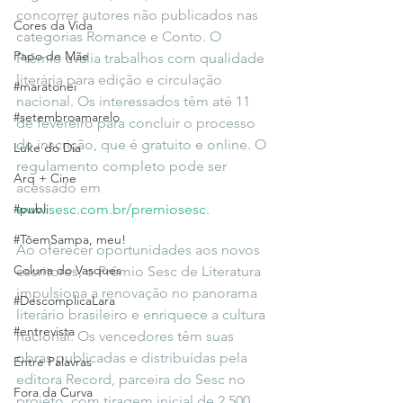
concorrer autores não publicados nas 
Cores da Vida
categorias Romance e Conto. O 
Papo de Mãe
Prêmio avalia trabalhos com qualidade 
literária para edição e circulação 
#maratonei
nacional. Os interessados têm até 11 
#setembroamarelo
de fevereiro para concluir o processo 
de inscrição, que é gratuito e online. O 
Luke do Dia
regulamento completo pode ser 
Arq + Cine
acessado em 
#publi
www.sesc.com.br/premiosesc
.
#TôemSampa, meu!
Ao oferecer oportunidades aos novos 
Coluna do Vasques
escritores, o Prêmio Sesc de Literatura 
impulsiona a renovação no panorama 
#DescomplicaLara
literário brasileiro e enriquece a cultura 
#entrevista
nacional. Os vencedores têm suas 
obras publicadas e distribuídas pela 
Entre Palavras
editora Record, parceira do Sesc no 
Fora da Curva
projeto, com tiragem inicial de 2.500 