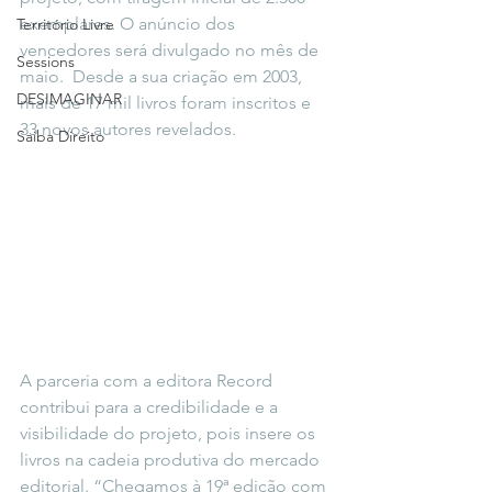
exemplares. O anúncio dos 
Território Livre
vencedores será divulgado no mês de 
Sessions
maio.  Desde a sua criação em 2003, 
DESIMAGINAR
mais de 17 mil livros foram inscritos e 
33 novos autores revelados.
Saiba Direito
A parceria com a editora Record 
contribui para a credibilidade e a 
visibilidade do projeto, pois insere os 
livros na cadeia produtiva do mercado 
editorial. “Chegamos à 19ª edição com 