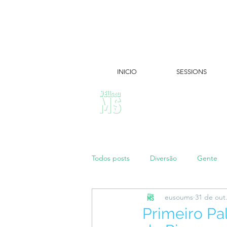
INICIO
SESSIONS
ÚLTIMAS NOTÍCIAS:
Todos posts
Diversão
Gente
eusoums
31 de out
Papo de Mãe
#maratonei
Primeiro Pa