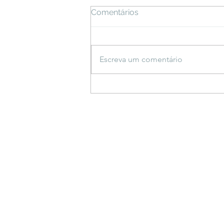
Comentários
Escreva um comentário
Espetáculo inspirado em
saberes indígenas estreia
em Bonito e propõe
reflexão sobre a criação do
mundo