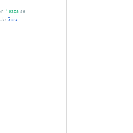
Território Livre
r 
Piazza 
se 
 do 
Sesc 