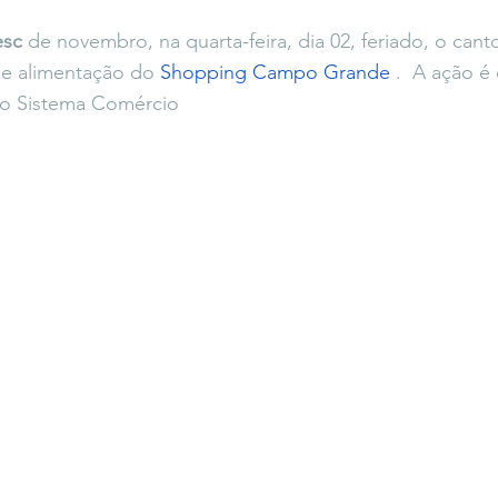
icaLara
#entrevista
Entre Palavras
Fora da Curva
esc
 de novembro, na quarta-feira, dia 02, feriado, o canto
de alimentação do 
Shopping Campo Grande
 .  A ação é
 do Sistema Comércio
Saiba Direito