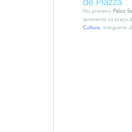
de Piazza
Coluna do Vasques
#Descompl
No primeiro 
Palco S
apresenta na praça 
Cultura
, integrante
Sessions
DESIMAGINAR