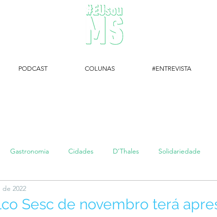
PODCAST
COLUNAS
#ENTREVISTA
#EUsouMS Entrevista: Descubra arte com a Galeria MEIA SETE
Gastronomia
Cidades
D'Thales
Solidariedade
. de 2022
#setembroamarelo
Luke do Dia
Arq + Cine
#publi
lco Sesc de novembro terá apre