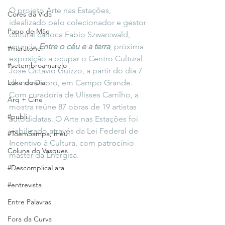
O projeto
Arte nas Estações, 
Cores da Vida
idealizado pelo colecionador e gestor 
Papo de Mãe
cultural carioca Fabio Szwarcwald, 
anuncia 
Entre o céu e a terra
, próxima 
#maratonei
exposição a ocupar o Centro Cultural 
#setembroamarelo
José Octávio Guizzo, a partir do dia 7 
Luke do Dia
de novembro, em Campo Grande. 
Com curadoria de Ulisses Carrilho, a 
Arq + Cine
mostra reúne 87 obras de 19 artistas 
#publi
autodidatas. O Arte nas Estações foi 
viabilizado através da Lei Federal de 
#TôemSampa, meu!
Incentivo à Cultura, com patrocínio 
Coluna do Vasques
master da Energisa.
#DescomplicaLara
#entrevista
Entre Palavras
Fora da Curva