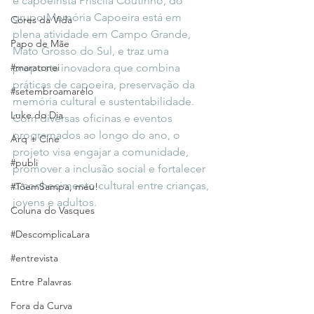
e capoeirista Priscila Coutinho, do 
grupo Memória Capoeira está em 
Cores da Vida
plena atividade em Campo Grande, 
Papo de Mãe
Mato Grosso do Sul, e traz uma 
#maratonei
proposta inovadora que combina 
práticas de capoeira, preservação da 
#setembroamarelo
memória cultural e sustentabilidade. 
Luke do Dia
Com diversas oficinas e eventos 
programados ao longo do ano, o 
Arq + Cine
projeto visa engajar a comunidade, 
#publi
promover a inclusão social e fortalecer 
o conhecimento cultural entre crianças, 
#TôemSampa, meu!
jovens e adultos.
Coluna do Vasques
#DescomplicaLara
#entrevista
Entre Palavras
Fora da Curva