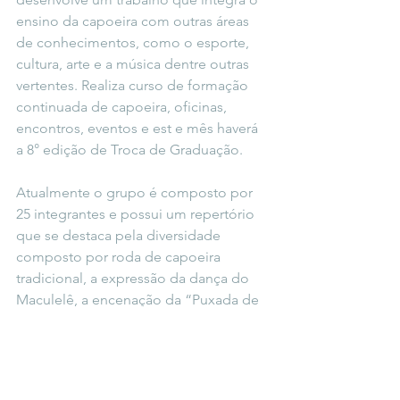
ensino da capoeira com outras áreas 
de conhecimentos, como o esporte, 
cultura, arte e a música dentre outras 
vertentes. Realiza curso de formação 
continuada de capoeira, oficinas, 
encontros, eventos e est e mês haverá 
a 8° edição de Troca de Graduação. 
Atualmente o grupo é composto por 
25 integrantes e possui um repertório 
que se destaca pela diversidade 
composto por roda de capoeira 
tradicional, a expressão da dança do 
Maculelê, a encenação da “Puxada de 
rede” - manifestação tradicional e 
popular do folclore brasileiro nas 
aberturas das rodas de capoeira -, 
dando uma característica artística 