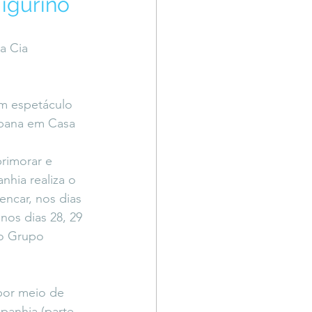
igurino
Território Livre
a Cia 
um espetáculo 
rbana em Casa 
rimorar e 
hia realiza o 
encar, nos dias 
nos dias 28, 29 
do Grupo 
por meio de 
panhia (parte 