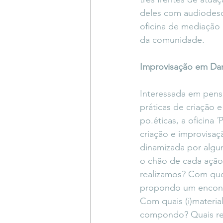
deles com audiodescr
oficina de mediação 
da comunidade.
Improvisação em Da
Interessada em pensa
práticas de criação 
po.éticas, a oficina ´
criação e improvisaç
dinamizada por algu
o chão de cada ação 
realizamos? Com qu
propondo um encont
Com quais (i)materia
compondo? Quais res