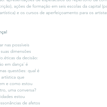
ição), ações de formação em seis escolas da capital (p
artística) e os cursos de aperfeiçoamento para os artist
nça! 
r nas possíveis 
e suas dimensões 
Po.éticas da decisão: 
ão em dança´ é 
mas questões: qual é 
artística que 
em e como estou 
ro, uma conversa? 
lidades estou 
sonâncias de afetos 