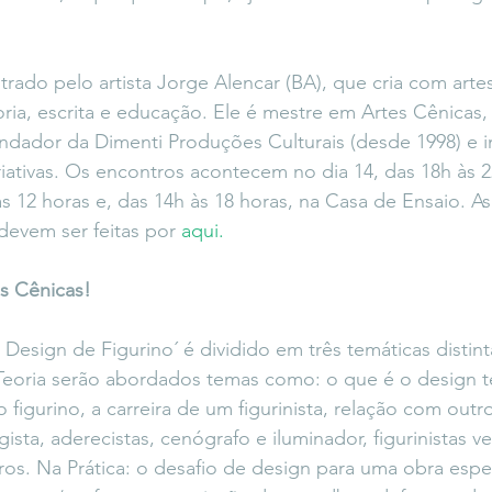
trado pelo artista Jorge Alencar (BA), que cria com artes
ia, escrita e educação. Ele é mestre em Artes Cênicas
ndador da Dimenti Produções Culturais (desde 1998) e i
ativas. Os encontros acontecem no dia 14, das 18h às 2
às 12 horas e, das 14h às 18 horas, na Casa de Ensaio. As
devem ser feitas por 
aqui.
es Cênicas!
esign de Figurino´ é dividido em três temáticas distinta
Teoria serão abordados temas como: o que é o design te
figurino, a carreira de um figurinista, relação com outro
sta, aderecistas, cenógrafo e iluminador, figurinistas ve
ros. Na Prática: o desafio de design para uma obra espec