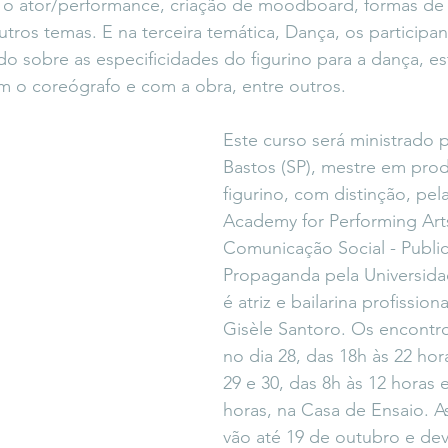
 o ator/performance, criação de moodboard, formas de
tros temas. E na terceira temática, Dança, os participan
 sobre as especificidades do figurino para a dança, est
om o coreógrafo e com a obra, entre outros.
Este curso será ministrado p
Bastos (SP), mestre em produ
figurino, com distinção, pe
Academy for Performing Ar
Comunicação Social - Public
Propaganda pela Universidad
é atriz e bailarina profission
Gisèle Santoro. Os encontr
no dia 28, das 18h às 22 hor
29 e 30, das 8h às 12 horas e
horas, na Casa de Ensaio. As
vão até 19 de outubro e dev