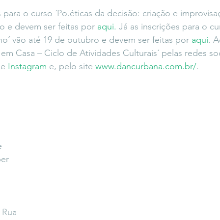
s para o curso ´Po.éticas da decisão: criação e improvis
o e devem ser feitas por 
aqui.
 Já as inscrições para o cu
o´ vão até 19 de outubro e devem ser feitas por 
aqui
. 
em Casa – Ciclo de Atividades Culturais´ pelas redes soc
 e 
Instagram
 e, pelo site 
www.dancurbana.com.br/
.
e
er
 Rua