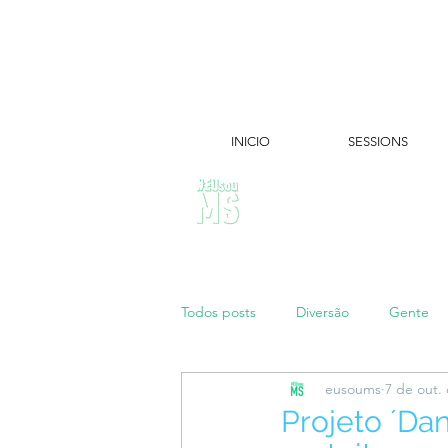
INICIO
SESSIONS
ÚLTIMAS NOTÍCIAS:
Todos posts
Diversão
Gente
eusoums
7 de out.
Papo de Mãe
#maratonei
Projeto ´Da