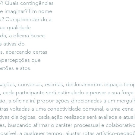
? Quais contingências 
de imaginar? Em nome 
do? Compreendendo a 
sua qualidade 
da, a oficina busca 
s ativas do 
s, abarcando certas 
opercepções que 
stões e atos.
ações, conversas, escritas, deslocamentos espaço-tempo
, cada participante será estimulado a pensar a sua força 
ção, a oficina irá propor ações direcionadas a um mergu
utras voltadas a uma conectividade comunal, a uma cen
as dialógicas, cada ação realizada será avaliada e atual
es, buscando afirmar o caráter processual e colaborativo
ossível, a qualquer tempo, ajustar rotas artístico-pedag