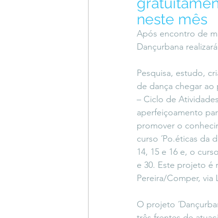
gratuitamen
Coluna do Vasques
#Descompl
neste mês
Após encontro de med
Dançurbana realizará
Sessions
DESIMAGINAR
Pesquisa, estudo, cr
de dança chegar ao 
– Ciclo de Atividade
aperfeiçoamento para
promover o conhecim
curso ´Po.éticas da 
14, 15 e 16 e, o curs
e 30. Este projeto é 
Pereira/Comper, via L
O projeto ´Dançurban
três frentes de atua