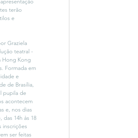
 apresentação 
tes terão 
ilos e 
or Graziela 
ção teatral - 
la Hong Kong 
ts. Formada em 
idade e 
e de Brasília, 
al pupila de 
os acontecem 
as e, nos dias 
, das 14h às 18 
 inscrições 
em ser feitas 