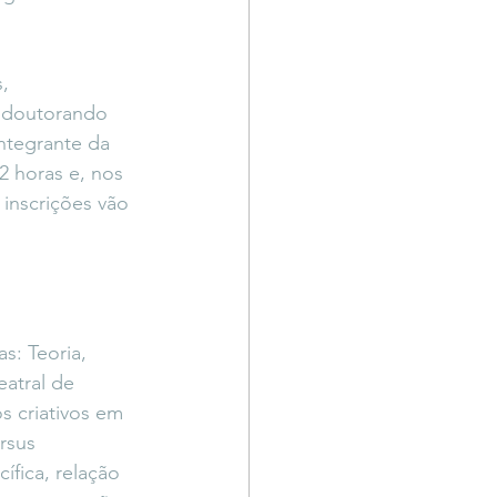
, 
, doutorando 
ntegrante da 
2 horas e, nos 
 inscrições vão 
s: Teoria, 
atral de 
s criativos em 
rsus 
ífica, relação 