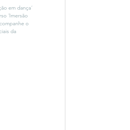
ação em dança´ 
rso ´Imersão 
Acompanhe o 
iais da 