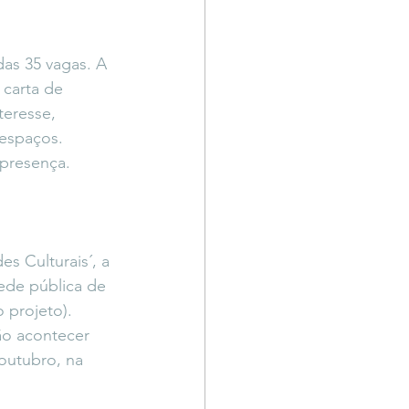
das 35 vagas. A 
 carta de 
teresse, 
 espaços.
 presença.
s Culturais´, a 
ede pública de 
 projeto). 
ão acontecer 
outubro, na 