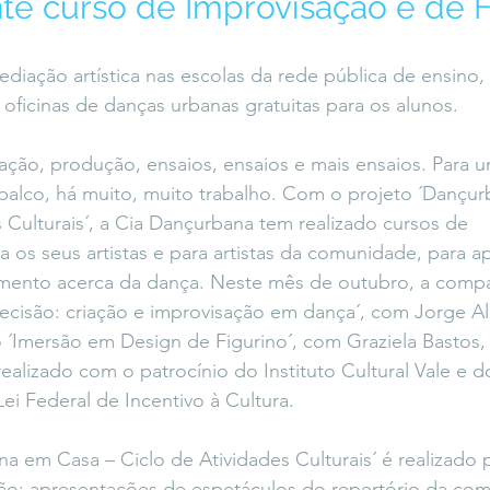
te curso de Improvisação e de F
icaLara
#entrevista
Entre Palavras
Fora da Curva
iação artística nas escolas da rede pública de ensino, 
 oficinas de danças urbanas gratuitas para os alunos.
Saiba Direito
iação, produção, ensaios, ensaios e mais ensaios. Para 
palco, há muito, muito trabalho. Com o projeto ´Dançu
s Culturais´, a Cia Dançurbana tem realizado cursos de 
 os seus artistas e para artistas da comunidade, para ap
ento acerca da dança. Neste mês de outubro, a compan
decisão: criação e improvisação em dança´, com Jorge Al
o ´Imersão em Design de Figurino´, com Graziela Bastos, 
realizado com o patrocínio do Instituto Cultural Vale e 
ei Federal de Incentivo à Cultura.
a em Casa – Ciclo de Atividades Culturais´ é realizado 
ção: apresentações de espetáculos do repertório da com