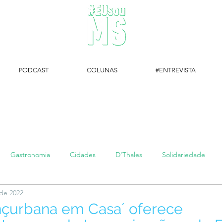
PODCAST
COLUNAS
#ENTREVISTA
#EUsouMS Entrevista: Descubra arte com a Galeria MEIA SETE
Gastronomia
Cidades
D'Thales
Solidariedade
 de 2022
#setembroamarelo
Luke do Dia
Arq + Cine
#publi
nçurbana em Casa´ oferece