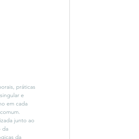
rais, práticas 
singular e 
lho em cada 
a comum. 
izada junto ao 
 da 
ógicas da 