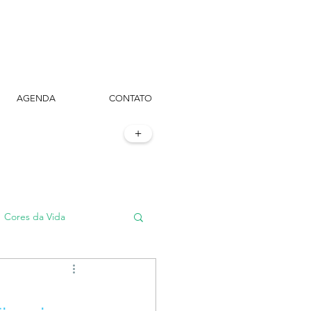
AGENDA
CONTATO
+
Cores da Vida
#TôemSampa, meu!