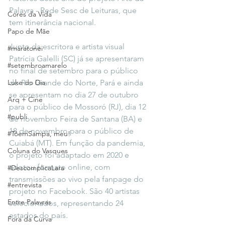
Palavra - Rede Sesc de Leituras, que 
Cores da Vida
tem itinerância nacional.
Papo de Mãe
Junto da escritora e artista visual 
#maratonei
Patrícia Galelli (SC) já se apresentaram 
#setembroamarelo
no final de setembro para o público 
Luke do Dia
do Rio Grande do Norte, Pará e ainda 
se apresentam no dia 27 de outubro 
Arq + Cine
para o público de Mossoró (RJ), dia 12 
#publi
de novembro Feira de Santana (BA) e 
18 de novembro para o público de 
#TôemSampa, meu!
Cuiabá (MT). Em função da pandemia, 
Coluna do Vasques
o projeto foi adaptado em 2020 e 
adotou formato online, com 
#DescomplicaLara
transmissões ao vivo pela fanpage do 
#entrevista
projeto no Facebook. São 40 artistas 
Entre Palavras
selecionados, representando 24 
estados do país.
Fora da Curva