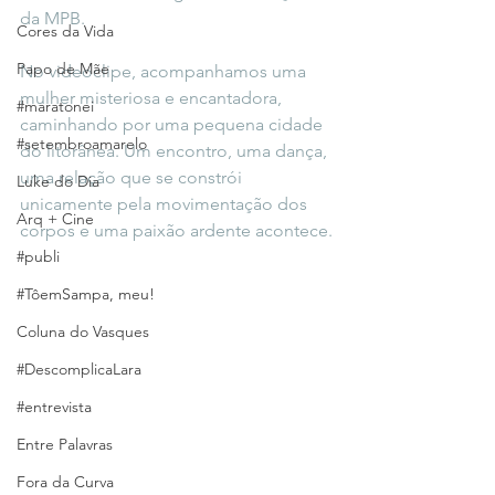
da MPB.
Cores da Vida
Papo de Mãe
No videoclipe, acompanhamos uma 
mulher misteriosa e encantadora, 
#maratonei
caminhando por uma pequena cidade 
#setembroamarelo
do litorânea. Um encontro, uma dança, 
uma relação que se constrói 
Luke do Dia
unicamente pela movimentação dos 
Arq + Cine
corpos e uma paixão ardente acontece.
#publi
#TôemSampa, meu!
Coluna do Vasques
#DescomplicaLara
#entrevista
Entre Palavras
Fora da Curva