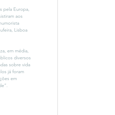
Território Livre
s pela Europa, 
stiram aos 
humorista 
feira, Lisboa 
iza, em média, 
blicos diversos 
das sobre vida 
os já foram 
ações em 
de”.