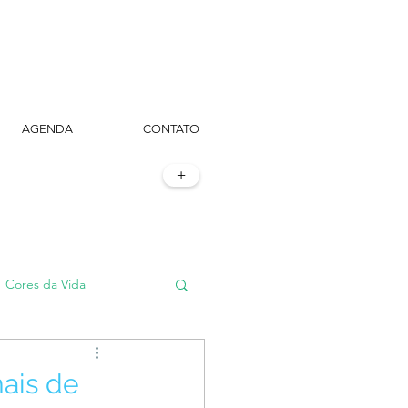
AGENDA
CONTATO
+
Cores da Vida
#TôemSampa, meu!
ais de