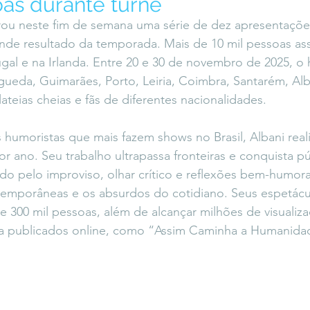
oas durante turnê
icaLara
#entrevista
Entre Palavras
Fora da Curva
rou neste fim de semana uma série de dez apresentaçõe
e resultado da temporada. Mais de 10 mil pessoas assi
al e na Irlanda. Entre 20 e 30 de novembro de 2025, o 
Saiba Direito
ueda, Guimarães, Porto, Leiria, Coimbra, Santarém, Albu
ateias cheias e fãs de diferentes nacionalidades.
umoristas que mais fazem shows no Brasil, Albani real
r ano. Seu trabalho ultrapassa fronteiras e conquista pú
o pelo improviso, olhar crítico e reflexões bem-humora
temporâneas e os absurdos do cotidiano. Seus espetácul
de 300 mil pessoas, além de alcançar milhões de visualiz
a publicados online, como “Assim Caminha a Humanida