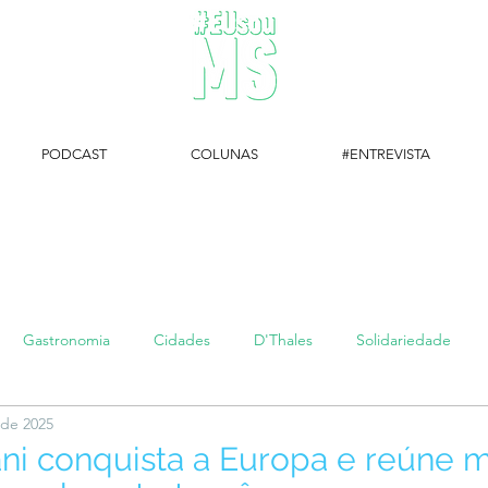
PODCAST
COLUNAS
#ENTREVISTA
#EUsouMS Entrevista: Descubra arte com a Galeria MEIA SETE
Gastronomia
Cidades
D'Thales
Solidariedade
 de 2025
#setembroamarelo
Luke do Dia
Arq + Cine
#publi
ni conquista a Europa e reúne m