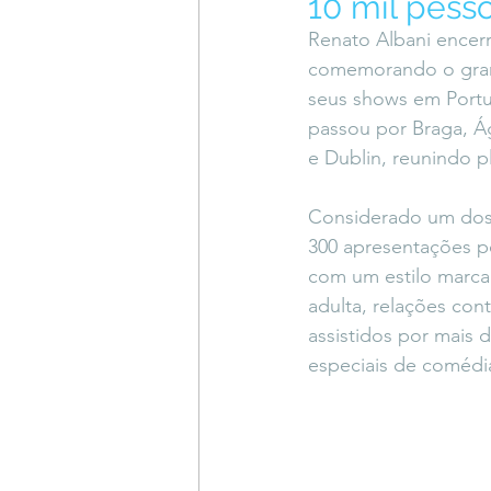
10 mil pess
Coluna do Vasques
#Descompl
Renato Albani encer
comemorando o grand
seus shows em Portug
Sessions
DESIMAGINAR
passou por Braga, Ág
e Dublin, reunindo pl
Considerado um dos h
300 apresentações po
com um estilo marcad
adulta, relações con
assistidos por mais 
especiais de comédi