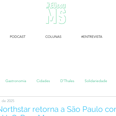
PODCAST
COLUNAS
#ENTREVISTA
#EUsouMS Entrevista: Descubra arte com a Galeria MEIA SETE
Gastronomia
Cidades
D'Thales
Solidariedade
. de 2025
#setembroamarelo
Luke do Dia
Arq + Cine
#publi
 Northstar retorna a São Paulo c