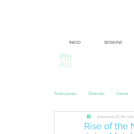
INICIO
SESSIONS
ÚLTIMAS NOTÍCIAS:
Todos posts
Diversão
Gente
eusoums
22 de mai
Papo de Mãe
#maratonei
Rise of the