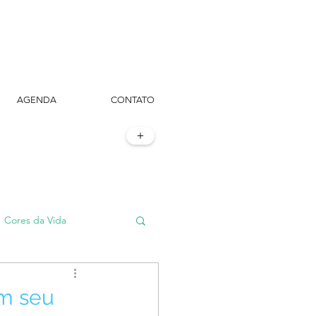
AGENDA
CONTATO
+
Cores da Vida
#TôemSampa, meu!
om seu