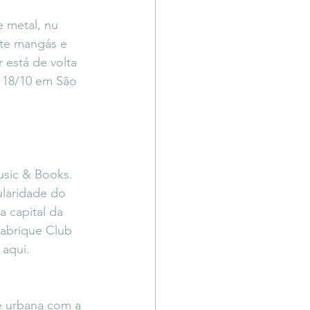
Território Livre
 metal, nu 
nte mangás e 
 está de volta 
 18/10 em São 
usic & Books.
laridade do 
 capital da 
abrique Club 
 aqui.
e urbana com a 