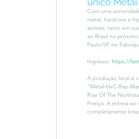
único Meta
Coluna do Vasques
#Descompl
Com uma sonoridade 
metal, hardcore e hi
animes, tanto em suas
Sessions
DESIMAGINAR
ao Brasil no próxim
Paulo/SP, no Fabriqu
Ingresso: 
https://fas
A produção local é 
"Metal-HxC-Rap-Mang
Rise Of The Northsta
França. A estreia a
completamente lotad