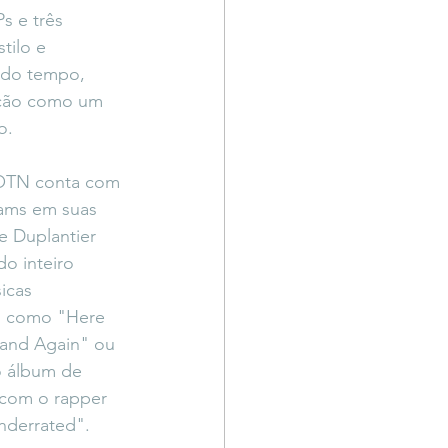
s e três 
tilo e 
 do tempo, 
ação como um 
o.
OTN conta com 
ams em suas 
e Duplantier 
o inteiro 
icas 
, como "Here 
and Again" ou 
o álbum de 
 com o rapper 
nderrated".