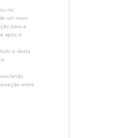
ou no 
 de um novo 
ação para a 
te após o 
tulo e desta 
to 
mesclando 
terseção entre 