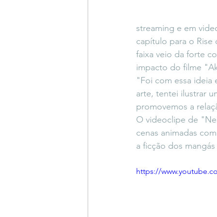
streaming e em video
capítulo para o Rise 
faixa veio da forte 
impacto do filme "Ak
"Foi com essa ideia 
arte, tentei ilustrar
promovemos a relaçã
O videoclipe de "Ne
cenas animadas com i
a ficção dos mangás e
https://www.youtube