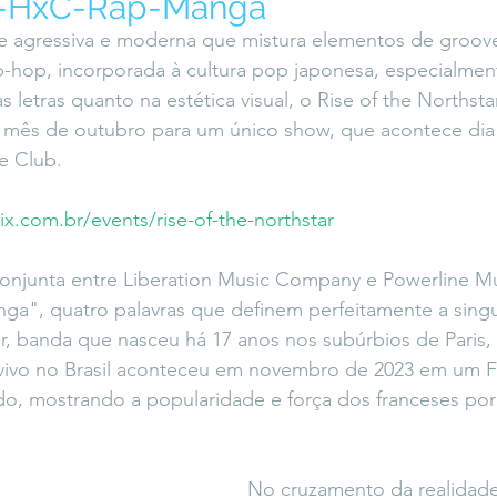
l-HxC-Rap-Manga
icaLara
#entrevista
Entre Palavras
Fora da Curva
agressiva e moderna que mistura elementos de groove
p-hop, incorporada à cultura pop japonesa, especialme
 letras quanto na estética visual, o Rise of the Northstar
Saiba Direito
o mês de outubro para um único show, que acontece dia
e Club.
tix.com.br/events/rise-of-the-northstar
conjunta entre Liberation Music Company e Powerline M
a", quatro palavras que definem perfeitamente a singu
r, banda que nasceu há 17 anos nos subúrbios de Paris, a
o vivo no Brasil aconteceu em novembro de 2023 em um F
o, mostrando a popularidade e força dos franceses por
No cruzamento da realidad