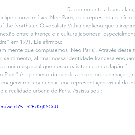
Recentemente a banda lanç
clipe a nova música Neo Paris, que representa o início
of the Northstar. O vocalista Vithia explicou que a inspir
conexão entre a França e a cultura japonesa, especialmen
ira" em 1991. Ele afirmou:
em mente que compusemos 'Neo Paris'. Através deste tí
 um sentimento, afirmar nossa identidade francesa enquan
o muito especial que nosso país tem com o Japão."
o Paris" é o primeiro da banda a incorporar animação, 
magens reais para criar uma representação visual da in
 a realidade urbana de Paris. Assista aqui: 
.com/watch?v=h2EkKgKSCoU