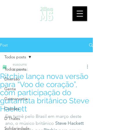
Post
Todos posts
eusoums
Todos posts
25 de mai.
Ritchie lança nova versão
Diversão
para “Voo de coração”,
Gente
com participação do
Gastronomia
guitarrista britânico Steve
Hackett
Cidades
Em turnê pelo Brasil em março deste 
D'Thales
ano, o músico britânico 
Steve Hackett
Solidariedade