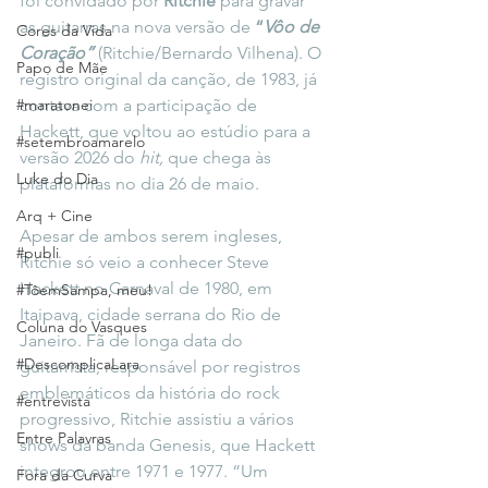
foi convidado por 
Ritchie
 para gravar 
as guitarras na nova versão de 
“
Vôo de 
Cores da Vida
Coração”
 (Ritchie/Bernardo Vilhena). O 
Papo de Mãe
registro original da canção, de 1983, já 
#maratonei
contava com a participação de 
Hackett, que voltou ao estúdio para a 
#setembroamarelo
versão 2026 do 
hit,
 que chega às 
Luke do Dia
plataformas no dia 26 de maio.
Arq + Cine
Apesar de ambos serem ingleses, 
#publi
Ritchie só veio a conhecer Steve 
Hackett no Carnaval de 1980, em 
#TôemSampa, meu!
Itaipava, cidade serrana do Rio de 
Coluna do Vasques
Janeiro. Fã de longa data do 
#DescomplicaLara
guitarrista, responsável por registros 
emblemáticos da história do rock 
#entrevista
progressivo, Ritchie assistiu a vários 
Entre Palavras
shows da banda Genesis, que Hackett 
integrou entre 1971 e 1977. “Um 
Fora da Curva