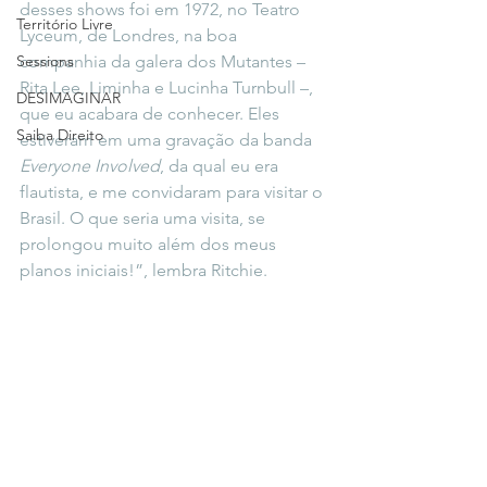
desses shows foi em 1972, no Teatro 
Território Livre
Lyceum, de Londres, na boa 
Sessions
companhia da galera dos Mutantes – 
Rita Lee, Liminha e Lucinha Turnbull –, 
DESIMAGINAR
que eu acabara de conhecer. Eles 
Saiba Direito
estiveram em uma gravação da banda 
Everyone Involved
, da qual eu era 
flautista, e me convidaram para visitar o 
Brasil. O que seria uma visita, se 
prolongou muito além dos meus 
planos iniciais!”, lembra Ritchie.