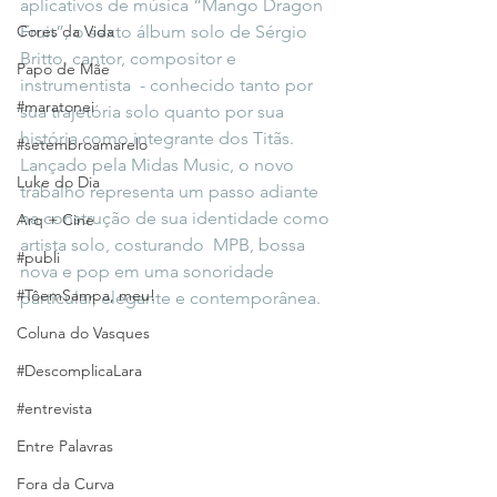
aplicativos de música “Mango Dragon 
Cores da Vida
Fruit”, o sexto álbum solo de Sérgio 
Britto, cantor, compositor e 
Papo de Mãe
instrumentista  - conhecido tanto por 
#maratonei
sua trajetória solo quanto por sua 
história como integrante dos Titãs. 
#setembroamarelo
Lançado pela Midas Music, o novo 
Luke do Dia
trabalho representa um passo adiante 
na construção de sua identidade como 
Arq + Cine
artista solo, costurando  MPB, bossa 
#publi
nova e pop em uma sonoridade 
#TôemSampa, meu!
particular, elegante e contemporânea.
Coluna do Vasques
#DescomplicaLara
#entrevista
Entre Palavras
Fora da Curva