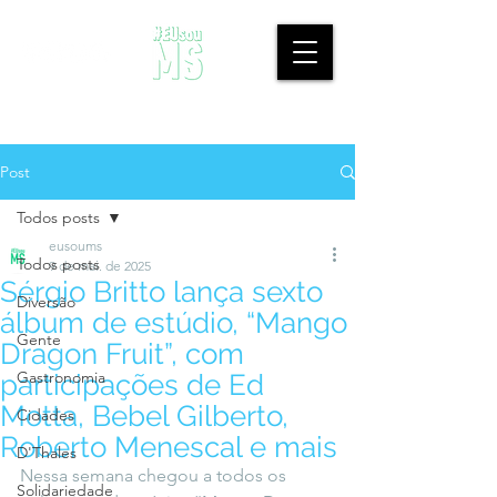
Post
Todos posts
eusoums
Todos posts
9 de mai. de 2025
Sérgio Britto lança sexto
Diversão
álbum de estúdio, “Mango
Gente
Dragon Fruit”, com
Gastronomia
participações de Ed
Motta, Bebel Gilberto,
Cidades
Roberto Menescal e mais
D'Thales
Nessa semana chegou a todos os 
Solidariedade