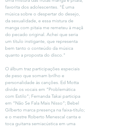
uma mistura das frutas manga e pitaia, 
favorita dos adolescentes. "É uma 
música sobre o despertar do desejo, 
da sexualidade, e essa mistura de 
manga com pitaia me remeteu à maçã 
do pecado original. Achei que seria 
um título instigante, que representa 
bem tanto o conteúdo da música 
quanto a proposta do disco."
O álbum traz participações especiais 
de peso que somam brilho e 
personalidade às canções. Ed Motta 
divide os vocais em “Problemática 
com Estilo”; Fernanda Takai participa 
em “Não Se Fala Mais Nisso”; Bebel 
Gilberto marca presença na faixa-título; 
e o mestre Roberto Menescal canta e 
toca guitarra semiacústica em uma 