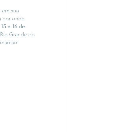
Território Livre
s em sua 
da por onde 
 15 e 16 de 
 Rio Grande do 
 marcam 