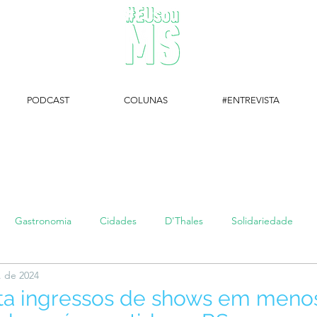
PODCAST
COLUNAS
#ENTREVISTA
#EUsouMS Entrevista: Descubra arte com a Galeria MEIA SETE
Gastronomia
Cidades
D'Thales
Solidariedade
. de 2024
#setembroamarelo
Luke do Dia
Arq + Cine
#publi
ta ingressos de shows em menos