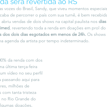
da será revertida ao RS
icaLara
#entrevista
Entre Palavras
Fora da Curva
s vozes do Brasil, Sandy, que viveu momentos especiai
 e acaba de percorrer o país com sua turnê, é bem recebi
 abriu vendas de dois shows na capital paulista nos
 dias
Saiba Direito
nimed
, revertendo toda a renda em doações em prol do
os dos dois dias esgotados em menos de 24h. 
Os shows
 agenda da artista por tempo indeterminado.
00% da renda com dos 
a última terça-feira 
 um vídeo no seu perfil 
u passando aqui para 
ares, milhões de 
com tanta tristeza 
 no Rio Grande do 
z algumas doações, 