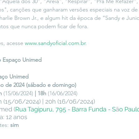
quela dos 30", “Areia”, "Respirar", "Pra Me Refazer",
os", canções que ganharam versões especiais na voz de
harlie Brown Jr., e algum hit da época de “Sandy e Junio
os que nunca podem ficar de fora.
s, acesse 
www.sandyoficial.com.br
.
 Espaço Unimed  
aço Unimed 
ho de 2024 (sábado e domingo)
h 
(15/06/2024)
 | 18h 
(16/06/2024)
h (15/06/2024) | 20h (16/06/2024)
med (
Rua Tagipuru, 795 - Barra Funda - S
ã
o Paul
ia: 12 anos
tes:
 sim