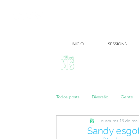
INICIO
SESSIONS
ÚLTIMAS NOTÍCIAS:
Todos posts
Diversão
Gente
eusoums
13 de mai
Papo de Mãe
#maratonei
Sandy esgo