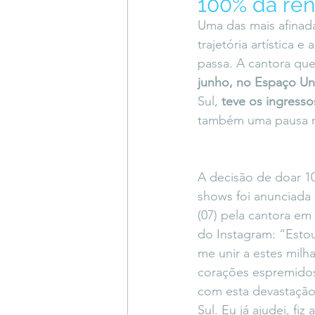
100% da ren
Coluna do Vasques
#Descompl
Uma das mais afinada
trajetória artística
passa. A cantora que
Sessions
DESIMAGINAR
junho, no Espaço U
Sul,
 teve os ingress
também uma pausa na
A decisão de doar 1
shows foi anunciada n
(07) pela cantora em
do Instagram: “Esto
me unir a estes milh
corações espremidos 
com esta devastação
Sul. Eu já ajudei, fi