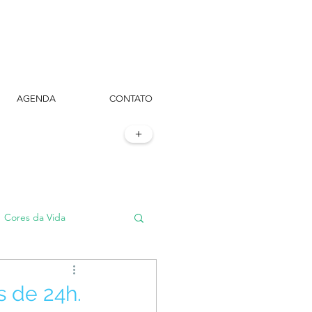
AGENDA
CONTATO
+
Cores da Vida
#TôemSampa, meu!
 de 24h.