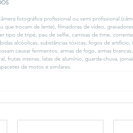
DOS
Câmera fotográfica profissional ou semi profissional (câ
 que trocam de lente), filmadoras de vídeo, gravadores
er tipo de tripé, pau de selfie, camisas de time, corrente
ebidas alcóolicas, substâncias tóxicas, fogos de artifício,
ossam causar ferimentos, armas de fogo, armas brancas
l, frutas inteiras, latas de alumínio, guarda-chuva, jornais
apacetes de motos e similares. 