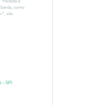
 "Perdida e 
 Sandy, como 
r”, são 
o - SP
) 