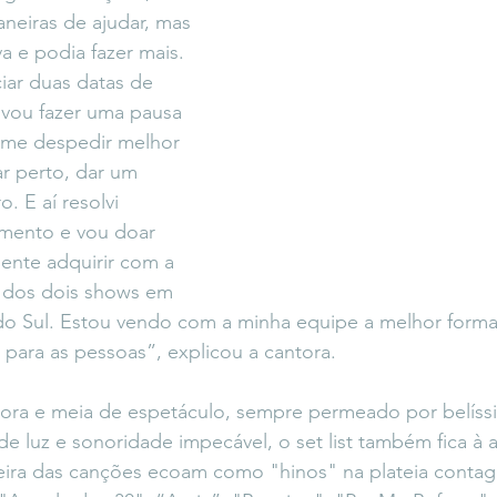
neiras de ajudar, mas 
a e podia fazer mais. 
iar duas datas de 
 vou fazer uma pausa 
 me despedir melhor 
r perto, dar um 
. E aí resolvi 
omento e vou doar 
ente adquirir com a 
 dos dois shows em 
do Sul. Estou vendo com a minha equipe a melhor forma
 para as pessoas”, explicou a cantora.
ra e meia de espetáculo, sempre permeado por belíssi
 luz e sonoridade impecável, o set list também fica à al
eira das canções ecoam como "hinos" na plateia contag