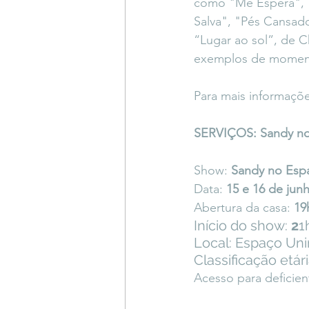
como "Me Espera", "A
Salva", "Pés Cansad
“Lugar ao sol”, de C
exemplos de moment
Para mais informaçõe
SERVIÇOS: Sandy no
Show: 
Sandy no Esp
Data: 
15 e 16 de jun
Abertura da casa: 
19
Início do show: 
2
1
Local: Espaço Uni
Classificação etár
Acesso para deficien