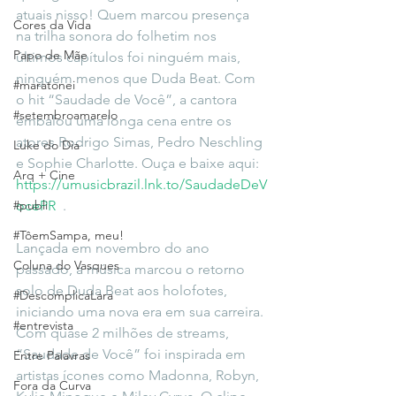
atuais nisso! Quem marcou presença 
Cores da Vida
na trilha sonora do folhetim nos 
Papo de Mãe
últimos capítulos foi ninguém mais, 
ninguém menos que Duda Beat. Com 
#maratonei
o hit “Saudade de Você”, a cantora 
#setembroamarelo
embalou uma longa cena entre os 
atores Rodrigo Simas, Pedro Neschling 
Luke do Dia
e Sophie Charlotte. Ouça e baixe aqui: 
Arq + Cine
https://umusicbrazil.lnk.to/SaudadeDeV
#publi
ocePR
  . 
#TôemSampa, meu!
Lançada em novembro do ano 
Coluna do Vasques
passado, a música marcou o retorno 
solo de Duda Beat aos holofotes, 
#DescomplicaLara
iniciando uma nova era em sua carreira. 
#entrevista
Com quase 2 milhões de streams, 
“Saudade de Você” foi inspirada em 
Entre Palavras
artistas ícones como Madonna, Robyn, 
Fora da Curva