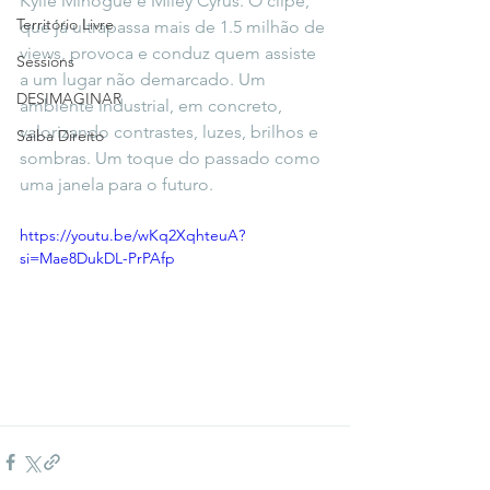
Kylie Minogue e Miley Cyrus. O clipe, 
Território Livre
que já ultrapassa mais de 1.5 milhão de 
views, provoca e conduz quem assiste 
Sessions
a um lugar não demarcado. Um 
DESIMAGINAR
ambiente industrial, em concreto, 
valorizando contrastes, luzes, brilhos e 
Saiba Direito
sombras. Um toque do passado como 
uma janela para o futuro. 
https://youtu.be/wKq2XqhteuA?
si=Mae8DukDL-PrPAfp