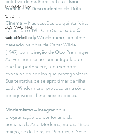
coletivo de mulheres artistas 
Terra 
Território Livre
Femini e As Descendentes de Lídia
.
Sessions
Cinema  – 
Nas sessões de quinta-feira, 
DESIMAGINAR
17, às 15h e 19h, Cine Sesc exibe 
O 
Saiba Direito
leque de Lady Windermere
, um filme 
baseado na obra de Oscar Wilde 
(1949), com direção de Otto Preminger. 
Ao ver, num leilão, um antigo leque 
que lhe pertencera, uma senhora 
evoca os episódios que protagonizara. 
Sua tentativa de se aproximar da filha, 
Lady Windermere, provoca uma série 
de equívocos familiares e sociais.
Modernismo –
 Integrando a 
programação do centenário da 
Semana da Arte Moderna, no dia 18 de 
março, sexta-feira, às 19 horas, o Sesc 