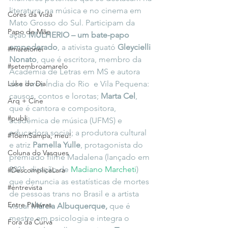
literatura, na música e no cinema em 
Cores da Vida
Mato Grosso do Sul. Participam da 
Papo de Mãe
ação 
MULHERIO – um bate-papo 
empoderado
, a ativista guató 
Gleycielli 
#maratonei
Nonato
, que é escritora, membro da 
#setembroamarelo
Academia de Letras em MS e autora 
Luke do Dia
dos livros Índia do Rio  e Vila Pequena:
causos, contos e lorotas; 
Marta Cel
, 
Arq + Cine
que é cantora e compositora, 
#publi
acadêmica de música (UFMS) e 
educadora social; a produtora cultural 
#TôemSampa, meu!
e atriz
 Pamella Yulle
, protagonista do 
Coluna do Vasques
premiado filme Madalena (lançado em 
2021, direção de 
Madiano Marcheti
) 
#DescomplicaLara
que denuncia as estatísticas de mortes 
#entrevista
de pessoas trans no Brasil
e a artista 
Entre Palavras
visual
 Márcia Albuquerque, 
que é 
mestre em psicologia e
integra o 
Fora da Curva