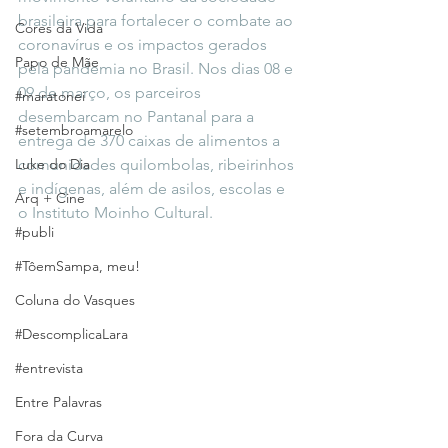
brasileira para fortalecer o combate ao 
Cores da Vida
coronavírus e os impactos gerados 
Papo de Mãe
pela pandemia no Brasil. Nos dias 08 e 
09 de março, os parceiros 
#maratonei
desembarcam no Pantanal para a 
#setembroamarelo
entrega de 370 caixas de alimentos a 
Luke do Dia
comunidades quilombolas, ribeirinhos 
e indígenas, além de asilos, escolas e 
Arq + Cine
o Instituto Moinho Cultural.
#publi
#TôemSampa, meu!
Coluna do Vasques
#DescomplicaLara
#entrevista
Entre Palavras
Fora da Curva