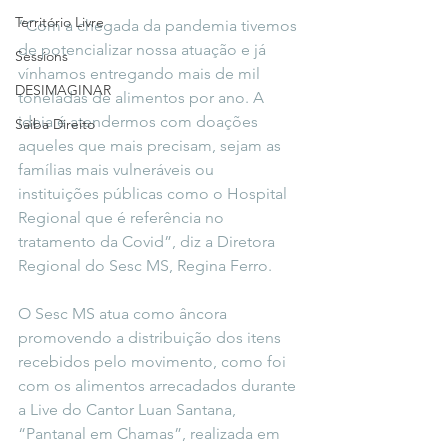
Território Livre
“Com a chegada da pandemia tivemos 
de potencializar nossa atuação e já 
Sessions
vínhamos entregando mais de mil 
DESIMAGINAR
toneladas de alimentos por ano. A 
ideia é atendermos com doações 
Saiba Direito
aqueles que mais precisam, sejam as 
famílias mais vulneráveis ou 
instituições públicas como o Hospital 
Regional que é referência no 
tratamento da Covid”, diz a Diretora 
Regional do Sesc MS, Regina Ferro.
O Sesc MS atua como âncora 
promovendo a distribuição dos itens 
recebidos pelo movimento, como foi 
com os alimentos arrecadados durante 
a Live do Cantor Luan Santana, 
“Pantanal em Chamas”, realizada em 