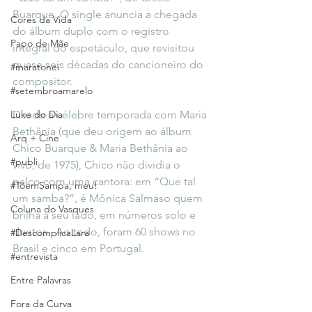
Buarque. O single anuncia a chegada 
Cores da Vida
do álbum duplo com o registro 
Papo de Mãe
integral do espetáculo, que revisitou 
quase seis décadas do cancioneiro do 
#maratonei
compositor.
#setembroamarelo
Luke do Dia
Desde a célebre temporada com Maria 
Bethânia (que deu origem ao álbum 
Arq + Cine
Chico Buarque & Maria Bethânia ao 
#publi
vivo, de 1975), Chico não dividia o 
palco com uma cantora: em “Que tal 
#TôemSampa, meu!
um samba?”, é Mônica Salmaso quem 
Coluna do Vasques
brilha a seu lado, em números solo e 
duetos.  Ao todo, foram 60 shows no 
#DescomplicaLara
Brasil e cinco em Portugal. 
#entrevista
Entre Palavras
Fora da Curva