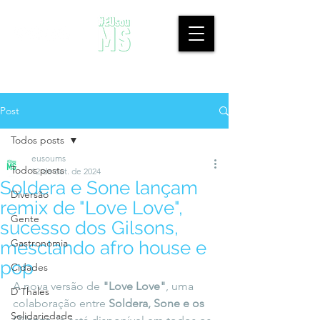
Post
Todos posts
eusoums
Todos posts
12 de out. de 2024
Soldera e Sone lançam
Diversão
remix de "Love Love",
Gente
sucesso dos Gilsons,
Gastronomia
mesclando afro house e
pop
Cidades
A nova versão de 
"Love Love"
, uma 
D'Thales
colaboração entre 
Soldera, Sone e os 
Solidariedade