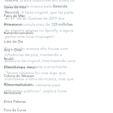
Gilsons
, já está disponível em todos os 
aplicativos de música pela 
Beeside 
Cores da Vida
Records
. A faixa original, que faz parte 
Papo de Mãe
do EP 
Várias Queixas
 de 2019 dos 
#maratonei
Gilsons, acumula mais de 
123 milhões
de
 streams
 apenas no Spotify, e agora 
#setembroamarelo
ganha uma nova roupagem. 
Luke do Dia
Essa versão mistura afro house com 
Arq + Cine
influências de pop, mantendo a 
#publi
essência da original, mas trazendo uma 
batida mais dançante e envolvente. 
#TôemSampa, meu!
"Nosso objetivo foi criar algo que 
Coluna do Vasques
mantivesse a alma da música, mas que 
#DescomplicaLara
fosse acessível e cativante para 
diferentes públicos", explica Sone.
#entrevista
Entre Palavras
Fora da Curva