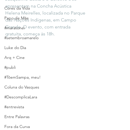
apresentam na Concha Acústica 
Cores da Vida
Helena Meirelles, localizada no Parque 
Papo de Mãe
das Nações Indígenas, em Campo 
Grande. O evento, com entrada 
#maratonei
gratuita, começa às 18h.
#setembroamarelo
Luke do Dia
Arq + Cine
#publi
#TôemSampa, meu!
Coluna do Vasques
#DescomplicaLara
#entrevista
Entre Palavras
Fora da Curva