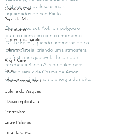
festivais carnavalescos mais 
Cores da Vida
aguardados de São Paulo.
Papo de Mãe
Durante seu set, Aoki empolgou o 
#maratonei
público com seu icônico momento 
#setembroamarelo
“Cake Face”, quando arremessa bolos 
Luke do Dia
para a plateia, criando uma atmosfera 
de festa inesquecível. Ele também 
Arq + Cine
recebeu a Banda AL9 no palco para 
#publi
tocar o remix de Chama de Amor, 
elevando ainda mais a energia da noite.
#TôemSampa, meu!
Coluna do Vasques
#DescomplicaLara
#entrevista
Entre Palavras
Fora da Curva