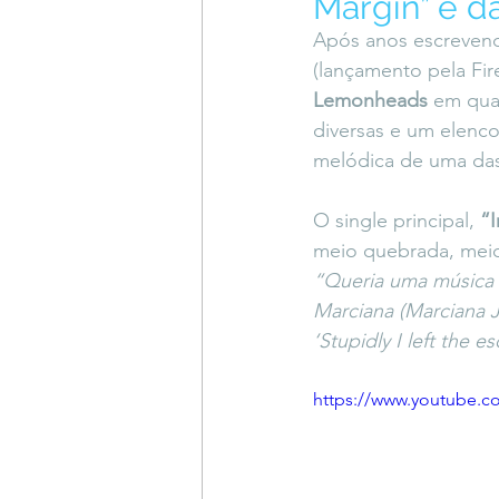
Margin” e d
Coluna do Vasques
#Descompl
Após anos escreven
(lançamento pela Fi
Lemonheads
 em qua
Sessions
DESIMAGINAR
diversas e um elenco
melódica de uma das 
O single principal, 
“
meio quebrada, meio
“Queria uma música c
Marciana (Marciana J
‘Stupidly I left the 
https://www.youtube