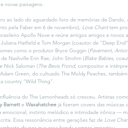
 e novas paisagens.
o ao lado do aguardado livro de memórias de Dando, 
nto pela Faber em 6 de novembro), 
Love Chant
 tem pr
 brasileiro Apollo Nove e reúne antigos amigos e novos a
, Juliana Hatfield e Tom Morgan (coautor de “Deep End”
nomes como o produtor Bryce Goggin (
Pavement
, 
Anton
a de Nashville Erin Rae, John Strohm (
Blake Babies
, coaut
e Nick Saloman (
The Bevis Frond
, compositor e intérpre
. Adam Green, do cultuado The Moldy Peaches, também 
a country “Wild Thing”.
influência do The Lemonheads só cresceu. Artistas com
y Barnett
 e 
Waxahatchee
 já fizeram covers das músicas
a emocional, instinto melódico e intimidade irônica — m
crita. Essa ressonância entre gerações faz de 
Love Chan
lembrete de por que essa banda sempre importou.