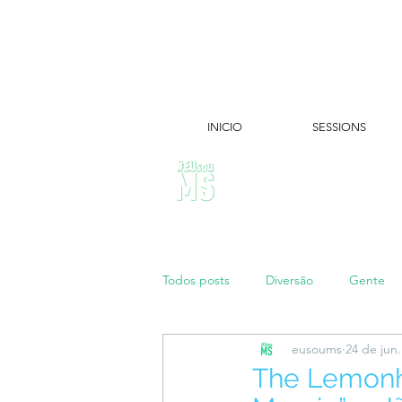
INICIO
SESSIONS
ÚLTIMAS NOTÍCIAS:
Todos posts
Diversão
Gente
eusoums
24 de jun
Papo de Mãe
#maratonei
The Lemonhe