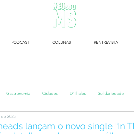
PODCAST
COLUNAS
#ENTREVISTA
#EUsouMS Entrevista: Descubra arte com a Galeria MEIA SETE
Gastronomia
Cidades
D'Thales
Solidariedade
. de 2025
#setembroamarelo
Luke do Dia
Arq + Cine
#publi
ads lançam o novo single “In T