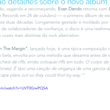
ão detalhes sobre o novo álbum
icaLara
#entrevista
Entre Palavras
Fora da Curva
do, vagando e recomeçando, 
Evan Dando
 retorna com 
re Records em 24 de outubro) — o primeiro álbum de es
se duas décadas. Longamente gestado e moldado por g
Saiba Direito
 de colaboradores de confiança, o disco é uma reafirm
vozes mais distintas do rock alternativo.
In The Margin”
, lançado hoje, é uma típica composição 
 bela, envolta por uma melodia que desarma antes de ex
heia de riffs, então coloquei riffs em tudo. O corpo da
ones). É tipo uma canção de vingança de uma garota da 
escape plans out so they could find my way.’”
.com/watch?v=UVT0GrwPQSA