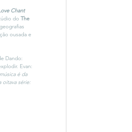
Território Livre
Love Chant
túdio do 
The 
eografias 
ação ousada e 
de Dando: 
plodir. Evan: 
 música é da 
oitava série: 