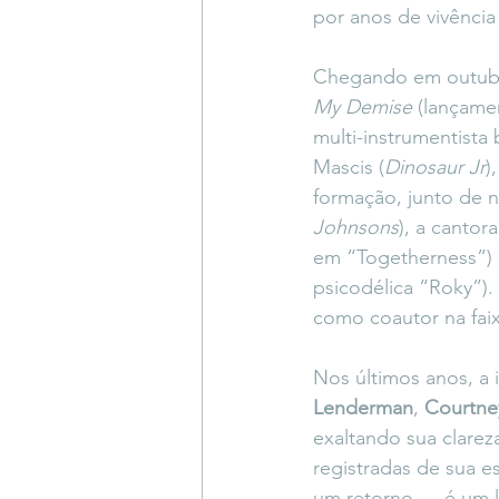
por anos de vivência
Chegando em outubr
My Demise
 (lançame
multi-instrumentista
Mascis (
Dinosaur Jr
)
formação, junto de 
Johnsons
), a cantor
em “Togetherness”) 
psicodélica “Roky”)
como coautor na faix
Nos últimos anos, a 
Lenderman
, 
Courtne
exaltando sua clarez
registradas de sua es
um retorno — é um 