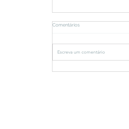
Comentários
Escreva um comentário
Espetáculo inspirado em
saberes indígenas estreia
em Bonito e propõe
reflexão sobre a criação do
mundo