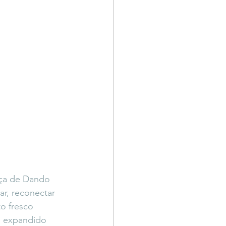
nça de Dando 
r, reconectar 
o fresco 
s expandido 