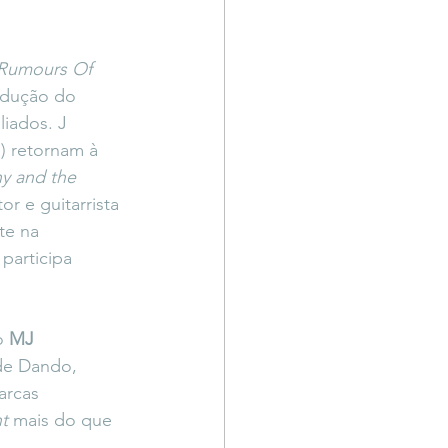
Rumours Of 
odução do 
liados. J 
) retornam à 
y and the 
or e guitarrista 
te na 
participa 
o 
MJ 
 de Dando, 
arcas 
t
 mais do que 