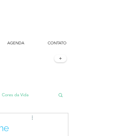
AGENDA
CONTATO
+
Cores da Vida
#TôemSampa, meu!
he