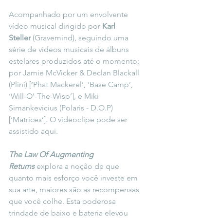
Acompanhado por um envolvente 
vídeo musical dirigido por 
Karl 
Steller
 (Gravemind), seguindo uma 
série de vídeos musicais de álbuns 
estelares produzidos até o momento; 
por Jamie McVicker & Declan Blackall 
(Plini) [‘Phat Mackerel’, ‘Base Camp’, 
‘Will-O’-The-Wisp’], e Miki 
Simankevicius (Polaris - D.O.P) 
[‘Matrices’]. O videoclipe pode ser 
assistido 
aqui
.
The Law Of Augmenting 
Returns
 explora a noção de que 
quanto mais esforço você investe em 
sua arte, maiores são as recompensas 
que você colhe. Esta poderosa 
trindade de baixo e bateria elevou 