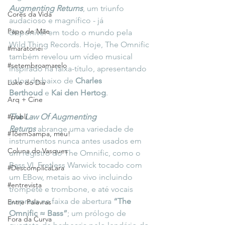
Augmenting Returns
, um triunfo 
Cores da Vida
audacioso e magnífico - 
já 
Papo de Mãe
disponível
 em todo o mundo pela 
Wild Thing Records. Hoje, The Omnific 
#maratonei
também revelou um vídeo musical 
#setembroamarelo
inspirado na faixa-título, apresentando 
solos de baixo de 
Charles 
Luke do Dia
Berthoud
 e 
Kai den Hertog
.
Arq + Cine
#publi
The Law Of Augmenting 
Returns
 abrange uma variedade de 
#TôemSampa, meu!
instrumentos nunca antes usados em 
Coluna do Vasques
um registro do The Omnific, como o 
Bass VI, Fretless Warwick tocado com 
#DescomplicaLara
um EBow, metais ao vivo incluindo 
#entrevista
trompete e trombone, e até vocais 
surpresa na faixa de abertura 
“The 
Entre Palavras
Omnific ≈ Bass”
; um prólogo de 
Fora da Curva