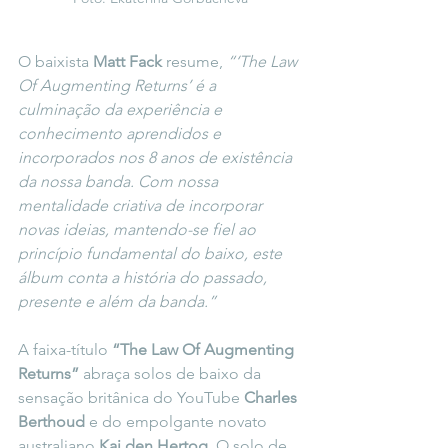
O baixista 
Matt Fack
 resume,
 “‘The Law 
Of Augmenting Returns’ é a 
culminação da experiência e 
conhecimento aprendidos e 
incorporados nos 8 anos de existência 
da nossa banda. Com nossa 
mentalidade criativa de incorporar 
novas ideias, mantendo-se fiel ao 
princípio fundamental do baixo, este 
álbum conta a história do passado, 
presente e além da banda.”
A faixa-título 
“The Law Of Augmenting 
Returns”
 abraça solos de baixo da 
sensação britânica do YouTube 
Charles 
Berthoud
 e do empolgante novato 
australiano 
Kai den Hertog
. O solo de 