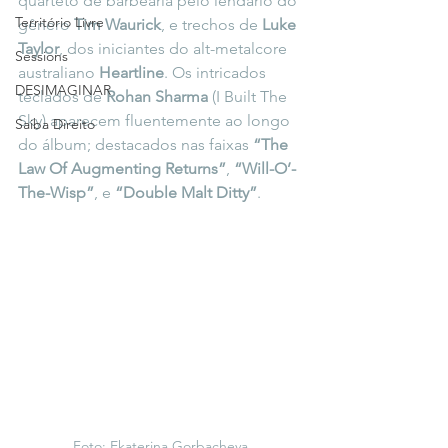
quarteto de barbearia pelo lendário do 
Território Livre
gênero 
Tim Waurick
, e trechos de 
Luke 
Taylor
, dos iniciantes do alt-metalcore 
Sessions
australiano 
Heartline
. Os intricados 
DESIMAGINAR
teclados de 
Rohan Sharma
 (I Built The 
Sky) aparecem fluentemente ao longo 
Saiba Direito
do álbum; destacados nas faixas 
“The 
Law Of Augmenting Returns”
, 
“Will-O’-
The-Wisp”
, e 
“Double Malt Ditty”
.
Foto: Ekaterina Gorbacheva