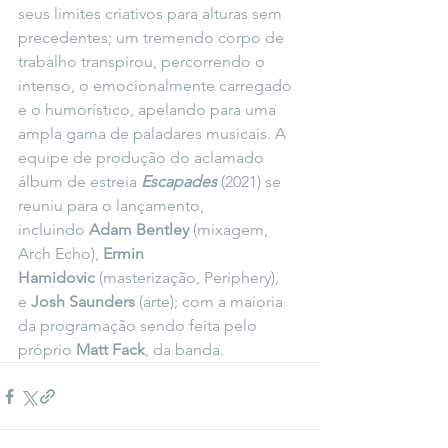
seus limites criativos para alturas sem 
precedentes; um tremendo corpo de 
trabalho transpirou, percorrendo o 
intenso, o emocionalmente carregado 
e o humorístico, apelando para uma 
ampla gama de paladares musicais. A 
equipe de produção do aclamado 
álbum de estreia 
Escapades
 (2021) se 
reuniu para o lançamento, 
incluindo 
Adam Bentley 
(mixagem, 
Arch Echo), 
Ermin 
Hamidovic
 (masterização, Periphery), 
e 
Josh Saunders
 (arte); com a maioria 
da programação sendo feita pelo 
próprio 
Matt Fack
, da banda.