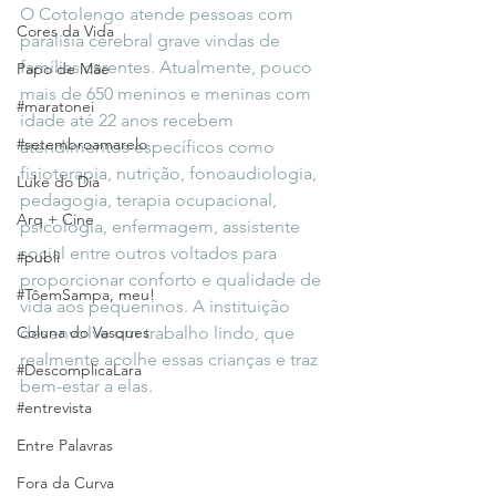
O Cotolengo atende pessoas com 
Cores da Vida
paralisia cerebral grave vindas de 
famílias carentes. Atualmente, pouco 
Papo de Mãe
mais de 650 meninos e meninas com 
#maratonei
idade até 22 anos recebem 
#setembroamarelo
atendimentos específicos como 
fisioterapia, nutrição, fonoaudiologia, 
Luke do Dia
pedagogia, terapia ocupacional, 
Arq + Cine
psicologia, enfermagem, assistente 
social entre outros voltados para 
#publi
proporcionar conforto e qualidade de 
#TôemSampa, meu!
vida aos pequeninos. A instituição 
Coluna do Vasques
desenvolve um trabalho lindo, que 
realmente acolhe essas crianças e traz 
#DescomplicaLara
bem-estar a elas.
#entrevista
Entre Palavras
Fora da Curva