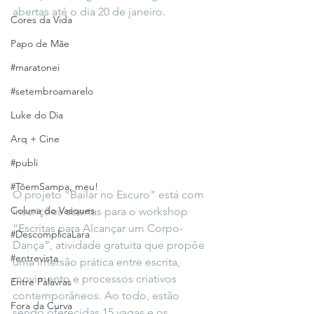
abertas até o dia 20 de janeiro.
Cores da Vida
Papo de Mãe
#maratonei
#setembroamarelo
Luke do Dia
Arq + Cine
#publi
#TôemSampa, meu!
O projeto "Bailar no Escuro" está com 
Coluna do Vasques
inscrições abertas para o workshop 
“Escritas para Alcançar um Corpo-
#DescomplicaLara
Dança”, atividade gratuita que propõe 
#entrevista
uma imersão prática entre escrita, 
movimento e processos criativos 
Entre Palavras
contemporâneos. Ao todo, estão 
Fora da Curva
sendo oferecidas 15 vagas e os 