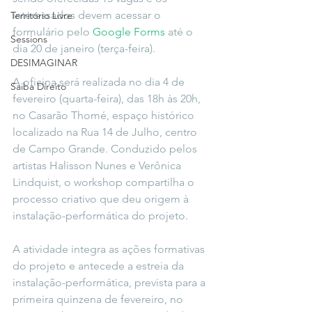
interessados devem acessar o 
Território Livre
formulário pelo
 Google Forms
 até o 
Sessions
dia 20 de janeiro (terça-feira).
DESIMAGINAR
A oficina será realizada no dia 4 de 
Saiba Direito
fevereiro (quarta-feira), das 18h às 20h, 
no Casarão Thomé, espaço histórico 
localizado na Rua 14 de Julho, centro 
de Campo Grande. Conduzido pelos 
artistas Halisson Nunes e Verônica 
Lindquist, o workshop compartilha o 
processo criativo que deu origem à 
instalação-performática do projeto.
A atividade integra as ações formativas 
do projeto e antecede a estreia da 
instalação-performática, prevista para a 
primeira quinzena de fevereiro, no 