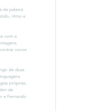
a da palavra 
ido, ritmo e 
te com a 
ontagens. 
contrar novos 
ngo de duas 
linguagens 
ias próprias, 
lém de 
tor e Fernando 