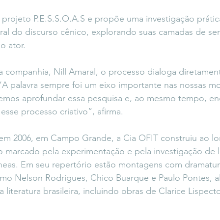
o projeto P.E.S.S.O.A.S e propõe uma investigação prátic
al do discurso cênico, explorando suas camadas de sent
o ator.
a companhia, Nill Amaral, o processo dialoga diretamen
 “A palavra sempre foi um eixo importante nas nossas m
emos aprofundar essa pesquisa e, ao mesmo tempo, en
esse processo criativo”, afirma.
em 2006, em Campo Grande, a Cia OFIT construiu ao lo
 marcado pela experimentação e pela investigação de 
eas. Em seu repertório estão montagens com dramaturg
omo Nelson Rodrigues, Chico Buarque e Paulo Pontes, a
a literatura brasileira, incluindo obras de Clarice Lispec