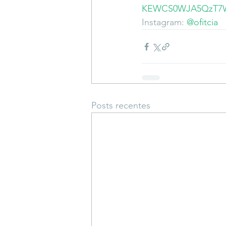
KEWCS0WJA5QzT7W
Instagram: 
@ofitcia
Posts recentes