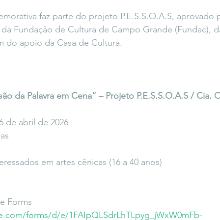
orativa faz parte do projeto P.E.S.S.O.A.S, aprovado 
 Fundação de Cultura de Campo Grande (Fundac), da 
 do apoio da Casa de Cultura.
o da Palavra em Cena” – Projeto P.E.S.S.O.A.S / Cia. 
 6 de abril de 2026
ras
nteressados em artes cênicas (16 a 40 anos)
le Forms 
gle.com/forms/d/e/1FAIpQLSdrLhTLpyg_jWxW0mFb-