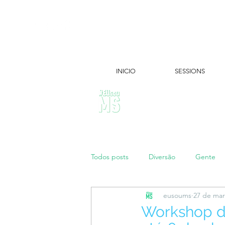
INICIO
SESSIONS
ÚLTIMAS NOTÍCIAS:
Todos posts
Diversão
Gente
eusoums
27 de mar
Papo de Mãe
#maratonei
Workshop do