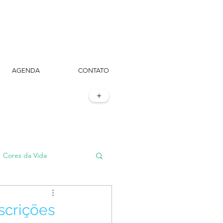
AGENDA
CONTATO
+
Cores da Vida
#TôemSampa, meu!
scrições