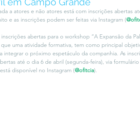
bril em Campo Grande
icaLara
#entrevista
Entre Palavras
Fora da Curva
ada a atores e não atores está com inscrições abertas at
uito e as inscrições podem ser feitas via Instagram (
@ofit
Saiba Direito
 inscrições abertas para o workshop “A Expansão da Pa
que uma atividade formativa, tem como principal objeti
ra integrar o próximo espetáculo da companhia. As inscr
ertas até o dia 6 de abril (segunda-feira), via formulário
 está disponível no Instagram (
@ofitcia
).