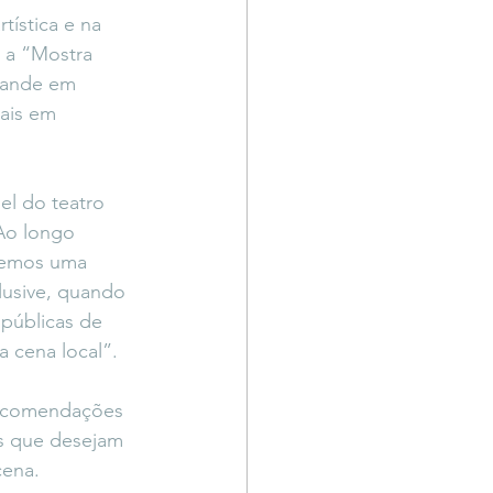
ística e na 
o a “Mostra 
rande em 
ais em 
el do teatro 
Ao longo 
vemos uma 
lusive, quando 
 públicas de 
 cena local”.
 recomendações 
as que desejam 
cena.