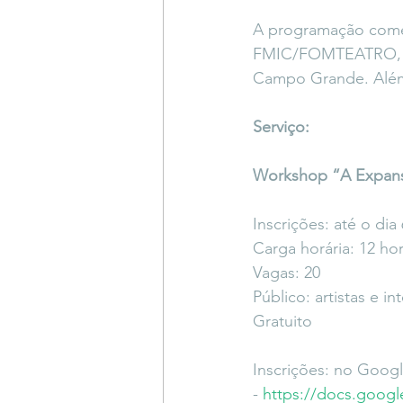
A programação comem
FMIC/FOMTEATRO, da
Campo Grande. Além
Serviço:
Workshop “A Expansã
Inscrições: até o dia
Carga horária: 12 ho
Vagas: 20
Público: artistas e i
Gratuito
Inscrições: no Goog
- 
https://docs.goo