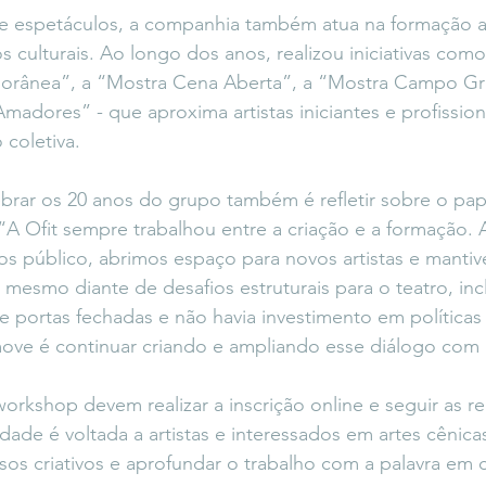
 espetáculos, a companhia também atua na formação art
s culturais. Ao longo dos anos, realizou iniciativas com
rânea”, a “Mostra Cena Aberta”, a “Mostra Campo G
madores” - que aproxima artistas iniciantes e profission
 coletiva.
lebrar os 20 anos do grupo também é refletir sobre o pap
 Ofit sempre trabalhou entre a criação e a formação. 
s público, abrimos espaço para novos artistas e manti
mesmo diante de desafios estruturais para o teatro, inc
e portas fechadas e não havia investimento em políticas
ove é continuar criando e ampliando esse diálogo com a
orkshop devem realizar a inscrição online e seguir as
vidade é voltada a artistas e interessados em artes cênic
os criativos e aprofundar o trabalho com a palavra em 