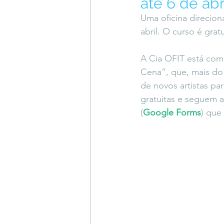
até 6 de a
Coluna do Vasques
#Descompl
Uma oficina direcion
abril. O curso é grat
Sessions
DESIMAGINAR
A Cia OFIT está com
Cena”, que, mais do 
de novos artistas pa
gratuitas e seguem ab
(
Google Forms
) que