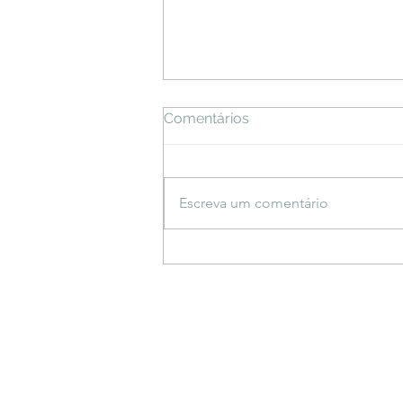
Comentários
Escreva um comentário
Espetáculo inspirado em
saberes indígenas estreia
em Bonito e propõe
reflexão sobre a criação do
mundo