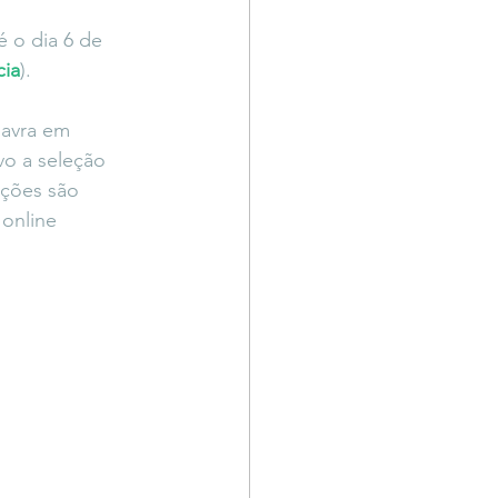
Território Livre
é o dia 6 de 
cia
).
lavra em 
vo a seleção 
ições são 
 online 