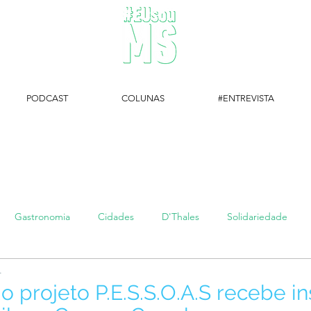
PODCAST
COLUNAS
#ENTREVISTA
#EUsouMS Entrevista: Descubra arte com a Galeria MEIA SETE
Gastronomia
Cidades
D'Thales
Solidariedade
.
#setembroamarelo
Luke do Dia
Arq + Cine
#publi
 projeto P.E.S.S.O.A.S recebe in