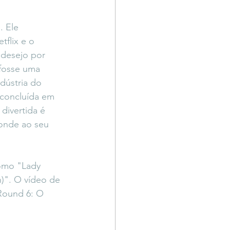
 Ele 
flix e o 
 desejo por 
fosse uma 
dústria do 
 concluída em 
divertida é 
onde ao seu 
como "Lady 
)". O vídeo de 
Round 6: O 