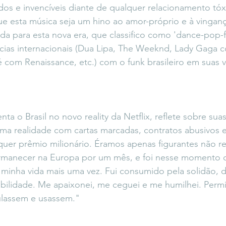
s e invencíveis diante de qualquer relacionamento tóx
e esta música seja um hino ao amor-próprio e à vingança
a para esta nova era, que classifico como 'dance-pop-f
ncias internacionais (Dua Lipa, The Weeknd, Lady Gaga 
com Renaissance, etc.) com o funk brasileiro em suas v
 o Brasil no novo reality da Netflix, reflete sobre suas
ma realidade com cartas marcadas, contratos abusivos e
quer prêmio milionário. Éramos apenas figurantes não 
rmanecer na Europa por um mês, e foi nesse momento 
minha vida mais uma vez. Fui consumido pela solidão, d
rabilidade. Me apaixonei, me ceguei e me humilhei. Perm
lassem e usassem."