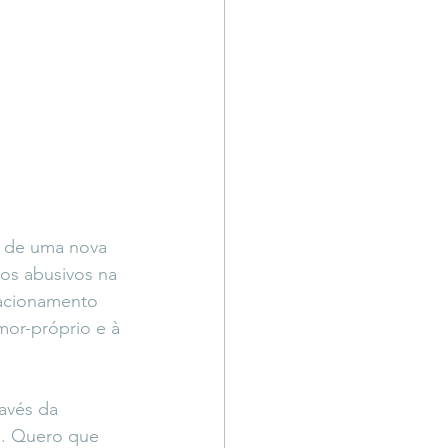
 de uma nova 
gos abusivos na 
lacionamento 
mor-próprio e à 
avés da 
s. Quero que 