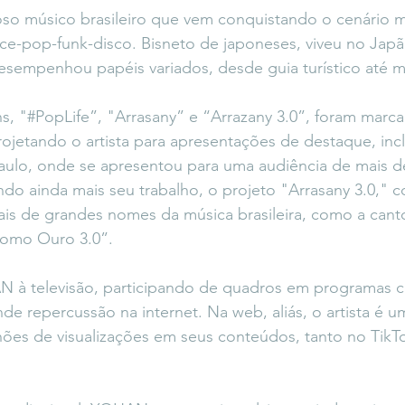
o músico brasileiro que vem conquistando o cenário m
ce-pop-funk-disco. Bisneto de japoneses, viveu no Japã
esempenhou papéis variados, desde guia turístico até 
ns, "#PopLife”, "Arrasany” e “Arrazany 3.0”, foram marc
ojetando o artista para apresentações de destaque, inc
lo, onde se apresentou para uma audiência de mais de
do ainda mais seu trabalho, o projeto "Arrasany 3.0," 
ais de grandes nomes da música brasileira, como a cant
Como Ouro 3.0”. 
N à televisão, participando de quadros em programas c
de repercussão na internet. Na web, aliás, o artista é 
ões de visualizações em seus conteúdos, tanto no TikTo
 