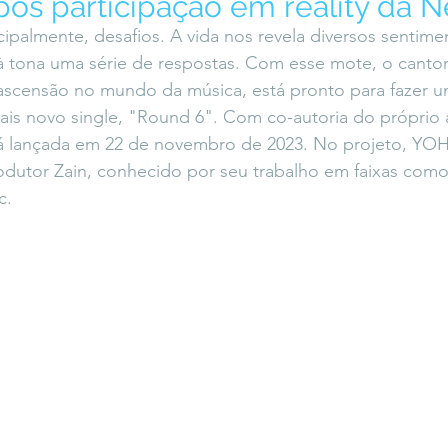
ós participação em reality da Ne
icaLara
#entrevista
Entre Palavras
Fora da Curva
ipalmente, desafios. A vida nos revela diversos sentimen
à tona uma série de respostas. Com esse mote, o canto
scensão no mundo da música, está pronto para fazer u
Saiba Direito
s novo single, "Round 6". Com co-autoria do próprio ar
rá lançada em 22 de novembro de 2023. No projeto, YO
utor Zain, conhecido por seu trabalho em faixas com
c.