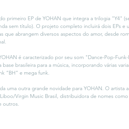
do primeiro EP de YOHAN que integra a trilogia "Y4" (s
nda sem título). O projeto completo incluirá dois EPs e
s que abrangem diversos aspectos do amor, desde rom
nal.
 YOHAN é caracterizado por seu som "Dance-Pop-Funk-
 base brasileira para a música, incorporando várias vari
unk “BH” e mega funk.
da uma outra grande novidade para YOHAN. O artista a
Liboo/Virgin Music Brasil, distribuidora de nomes como J
e outros. 