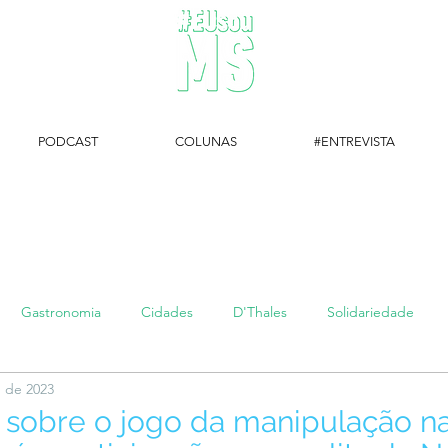
PODCAST
COLUNAS
#ENTREVISTA
#EUsouMS Entrevista: Descubra arte com a Galeria MEIA SETE
Gastronomia
Cidades
D'Thales
Solidariedade
. de 2023
#setembroamarelo
Luke do Dia
Arq + Cine
#publi
sobre o jogo da manipulação na