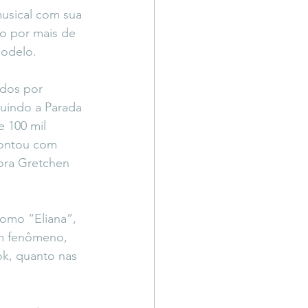
usical com sua 
o por mais de 
modelo.
ados por 
luindo a Parada 
 100 mil 
contou com 
ora Gretchen 
omo “Eliana”, 
um fenômeno, 
k, quanto nas 