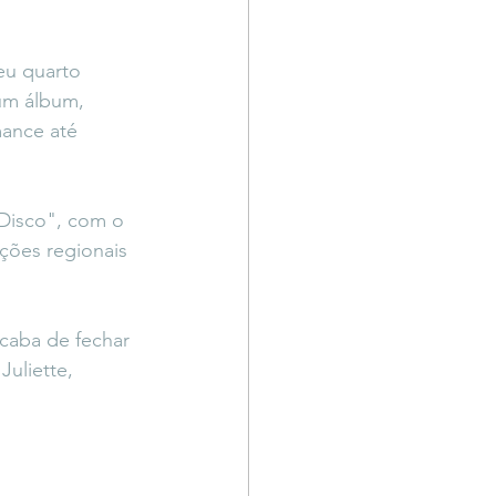
eu quarto 
 um álbum, 
ance até 
Disco", com o 
ações regionais 
caba de fechar 
uliette, 