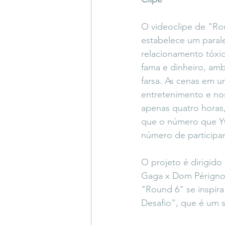
O videoclipe de "Rou
estabelece um paral
relacionamento tóxic
fama e dinheiro, amb
farsa. As cenas em u
entretenimento e nos
apenas quatro horas,
que o número que Y
número de participa
O projeto é dirigido 
Gaga x Dom Pérignon
"Round 6" se inspir
Desafio", que é um s