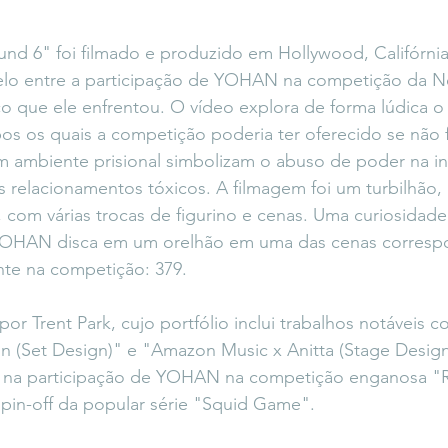
nd 6" foi filmado e produzido em Hollywood, Califórnia.
elo entre a participação de YOHAN na competição da Net
o que ele enfrentou. O vídeo explora de forma lúdica o
os os quais a competição poderia ter oferecido se não 
m ambiente prisional simbolizam o abuso de poder na in
 relacionamentos tóxicos. A filmagem foi um turbilhão,
 com várias trocas de figurino e cenas. Uma curiosidade 
OHAN disca em um orelhão em uma das cenas corresp
nte na competição: 379.
por Trent Park, cujo portfólio inclui trabalhos notáveis 
 (Set Design)" e "Amazon Music x Anitta (Stage Design
a na participação de YOHAN na competição enganosa "
pin-off da popular série "Squid Game".