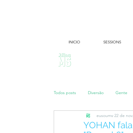
INICIO
SESSIONS
ÚLTIMAS NOTÍCIAS:
Todos posts
Diversão
Gente
eusoums
22 de nov
Papo de Mãe
#maratonei
YOHAN fala 