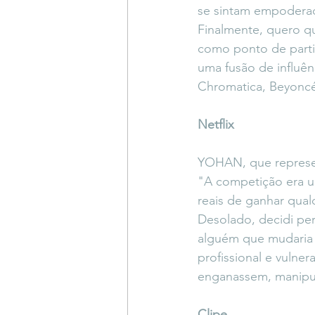
se sintam empoderado
Finalmente, quero qu
como ponto de partid
uma fusão de influê
Chromatica, Beyoncé 
Netflix
YOHAN, que representa
"A competição era u
reais de ganhar qual
Desolado, decidi pe
alguém que mudaria 
profissional e vulne
enganassem, manipu
Clipe