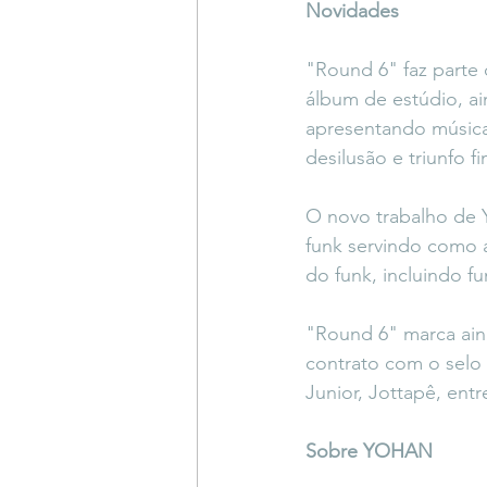
Novidades
"Round 6" faz parte 
álbum de estúdio, ai
apresentando música
desilusão e triunfo fi
O novo trabalho de
funk servindo como a
do funk, incluindo f
"Round 6" marca ain
contrato com o selo 
Junior, Jottapê, entr
Sobre YOHAN