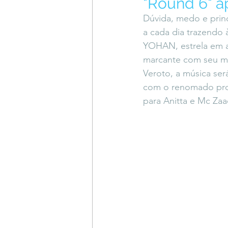
"Round 6" ap
Coluna do Vasques
#Descompl
Dúvida, medo e princ
a cada dia trazendo 
YOHAN, estrela em a
Sessions
DESIMAGINAR
marcante com seu mai
Veroto, a música se
com o renomado prod
para Anitta e Mc Zaa