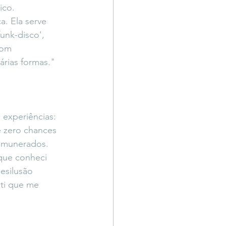
ico. 
. Ela serve 
unk-disco', 
com 
árias formas."
 experiências:  
 zero chances 
remunerados. 
que conheci 
esilusão 
iti que me 