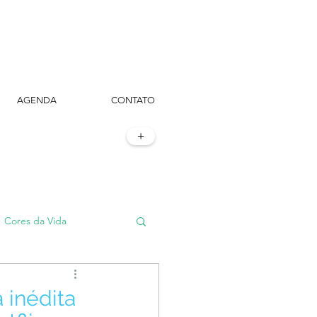
AGENDA
CONTATO
+
Cores da Vida
#TôemSampa, meu!
 inédita