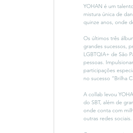
YOHAN é um talentos
mistura única de dan
quinze anos, onde d
Os últimos três álbu
grandes sucessos, pr
LGBTQIA+ de São Pau
pessoas. Impulsionan
participações especi
no sucesso “Brilha 
A collab levou YOHA
do SBT, além de gran
onde conta com milh
outras redes sociais.