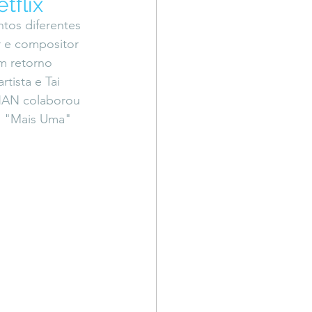
tflix
Território Livre
tos diferentes 
r e compositor 
m retorno 
tista e Tai 
HAN colaborou 
o "Mais Uma" 