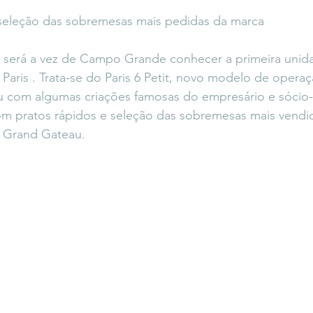
icaLara
#entrevista
Entre Palavras
Fora da Curva
seleção das sobremesas mais pedidas da marca
3) será a vez de Campo Grande conhecer a primeira unid
Saiba Direito
aris . Trata-se do Paris 6 Petit, novo modelo de operaç
nu com algumas criações famosas do empresário e sócio
 com pratos rápidos e seleção das sobremesas mais vendid
o Grand Gateau.