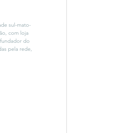
Território Livre
ade sul-mato-
ão, com loja 
-fundador do 
as pela rede, 