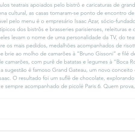
ulos teatrais apoiados pelo bistrô e caricaturas de gran
na cultural, as casas tornaram-se ponto de encontro de i
el pelo menu é o empresário Isaac Azar, sócio-fundador
típicos dos bistrôs e brasseries parisienses, releituras e 
 eles levam o nome de uma personalidade da TV, do teat
tre os mais pedidos, medalhões acompanhados de risott
e brie ao molho de camarões à “Bruno Gissoni” e filé d
e camarões, com purê de batatas e legumes à “Boca Ro
es, a sugestão é famoso Grand Gateau, um novo conceit
Isaac. O resultado foi um suflê de chocolate, explorando
s e sempre acompanhado de picolé Paris 6. Quem prova