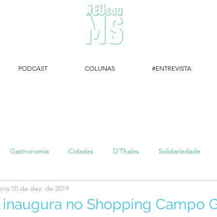
PODCAST
COLUNAS
#ENTREVISTA
#EUsouMS Entrevista: Descubra arte com a Galeria MEIA SETE
Gastronomia
Cidades
D'Thales
Solidariedade
oria
10 de dez. de 2019
#setembroamarelo
Luke do Dia
Arq + Cine
#publi
it inaugura no Shopping Campo 