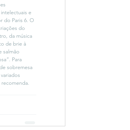
des 
ntelectuais e 
 do Paris 6. O 
criações do 
ro, da música 
o de brie à 
e salmão 
sa”. Para 
o de sobremesa 
 variados 
, recomenda.