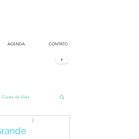
AGENDA
CONTATO
+
Cores da Vida
#TôemSampa, meu!
Grande