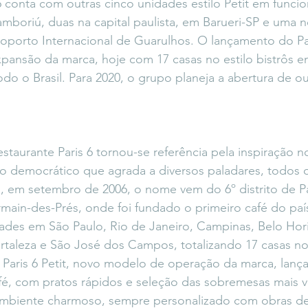
6 conta com outras cinco unidades estilo Petit em funci
mboriú, duas na capital paulista, em Barueri-SP e uma
oporto Internacional de Guarulhos. O lançamento do Pari
pansão da marca, hoje com 17 casas no estilo bistrôs e
o o Brasil. Para 2020, o grupo planeja a abertura de out
estaurante Paris 6 tornou-se referência pela inspiração no
o democrático que agrada a diversos paladares, todos o
 em setembro de 2006, o nome vem do 6º distrito de Par
ain-des-Prés, onde foi fundado o primeiro café do país
des em São Paulo, Rio de Janeiro, Campinas, Belo Horizo
ortaleza e São José dos Campos, totalizando 17 casas no 
Paris 6 Petit, novo modelo de operação da marca, lanç
afé, com pratos rápidos e seleção das sobremesas mais 
ambiente charmoso, sempre personalizado com obras de