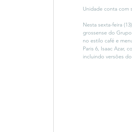
Coluna do Vasques
#Descompl
Unidade conta com 
Nesta sexta-feira (1
Sessions
DESIMAGINAR
grossense do Grupo P
no estilo café e me
Paris 6, Isaac Azar,
incluindo versões d