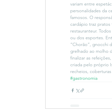
variam entre espetác
personalidades da ce
famosos. O responsáv
cardápio traz pratos 
restauranteur. Todos
ou dos esportes. En
“Chorão”, gnocchi d
grelhado ao molho d
finalizar as refeiçõ
criada pelo próprio 
recheios, cobertura
#gastronomia