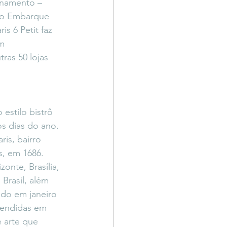
onamento – 
 no Embarque 
s 6 Petit faz 
m 
ras 50 lojas 
 estilo bistrô 
s dias do ano. 
is, bairro 
, em 1686. 
nte, Brasília, 
Brasil, além 
ado em janeiro 
vendidas em 
 arte que 