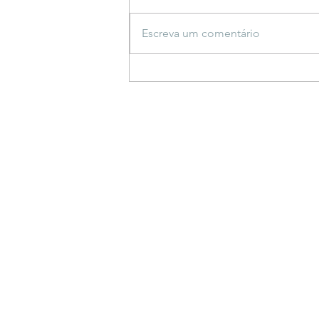
Escreva um comentário
Espetáculo inspirado em
saberes indígenas estreia
em Bonito e propõe
reflexão sobre a criação do
mundo